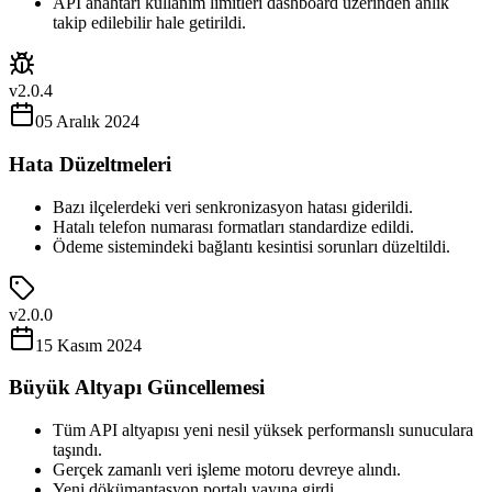
API anahtarı kullanım limitleri dashboard üzerinden anlık
takip edilebilir hale getirildi.
v2.0.4
05 Aralık 2024
Hata Düzeltmeleri
Bazı ilçelerdeki veri senkronizasyon hatası giderildi.
Hatalı telefon numarası formatları standardize edildi.
Ödeme sistemindeki bağlantı kesintisi sorunları düzeltildi.
v2.0.0
15 Kasım 2024
Büyük Altyapı Güncellemesi
Tüm API altyapısı yeni nesil yüksek performanslı sunuculara
taşındı.
Gerçek zamanlı veri işleme motoru devreye alındı.
Yeni dökümantasyon portalı yayına girdi.