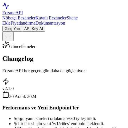
EczaneAPI
Nöbetçi Eczaneler
Kayıtlı Eczaneler
Sitene
Ekle
Fiyatlandırma
Dokümantasyon
Giriş Yap
API Key Al
Güncellemeler
Changelog
EczaneAPI her geçen gün daha da güçleniyor.
v2.1.0
20 Aralık 2024
Performans ve Yeni Endpoint'ler
Sorgu yanıt süreleri ortalama %30 iyileştirildi.
Şehir listesi için yeni '/v1/cities' endpoint'i eklendi.