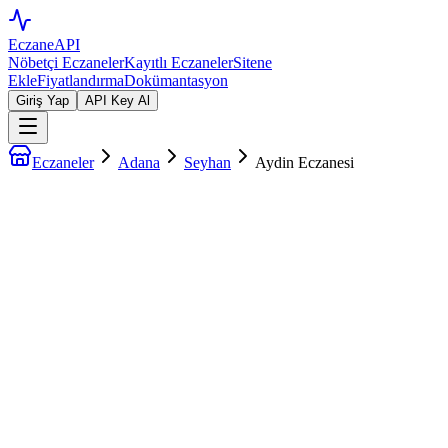
EczaneAPI
Nöbetçi Eczaneler
Kayıtlı Eczaneler
Sitene
Ekle
Fiyatlandırma
Dokümantasyon
Giriş Yap
API Key Al
Eczaneler
Adana
Seyhan
Aydin Eczanesi