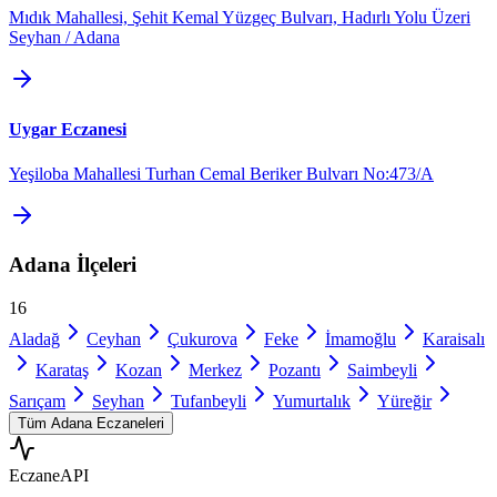
Mıdık Mahallesi, Şehit Kemal Yüzgeç Bulvarı, Hadırlı Yolu Üzeri
Seyhan / Adana
Uygar Eczanesi
Yeşiloba Mahallesi Turhan Cemal Beriker Bulvarı No:473/A
Adana
İlçeleri
16
Aladağ
Ceyhan
Çukurova
Feke
İmamoğlu
Karaisalı
Karataş
Kozan
Merkez
Pozantı
Saimbeyli
Sarıçam
Seyhan
Tufanbeyli
Yumurtalık
Yüreğir
Tüm
Adana
Eczaneleri
Eczane
API