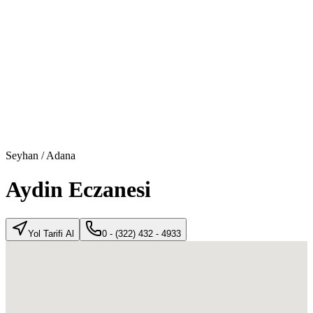
Seyhan
/
Adana
Aydin Eczanesi
Yol Tarifi Al
0 - (322) 432 - 4933