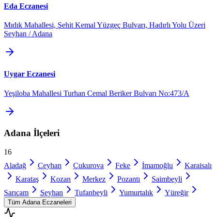
Eda Eczanesi
Mıdık Mahallesi, Şehit Kemal Yüzgeç Bulvarı, Hadırlı Yolu Üzeri
Seyhan / Adana
Uygar Eczanesi
Yeşiloba Mahallesi Turhan Cemal Beriker Bulvarı No:473/A
Adana
İlçeleri
16
Aladağ
Ceyhan
Çukurova
Feke
İmamoğlu
Karaisalı
Karataş
Kozan
Merkez
Pozantı
Saimbeyli
Sarıçam
Seyhan
Tufanbeyli
Yumurtalık
Yüreğir
Tüm
Adana
Eczaneleri