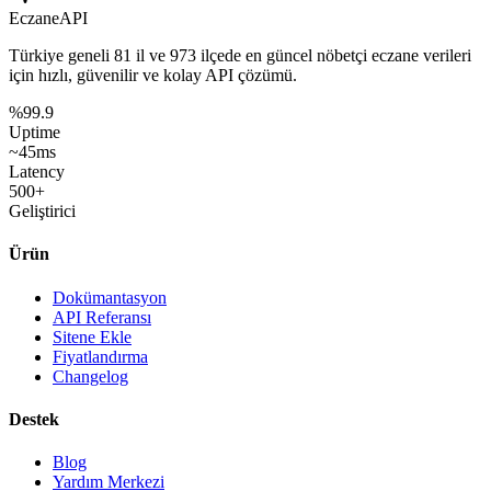
Eczane
API
Türkiye geneli
81 il
ve
973 ilçede
en güncel nöbetçi eczane verileri
için hızlı, güvenilir ve kolay API çözümü.
%99.9
Uptime
~45ms
Latency
500+
Geliştirici
Ürün
Dokümantasyon
API Referansı
Sitene Ekle
Fiyatlandırma
Changelog
Destek
Blog
Yardım Merkezi