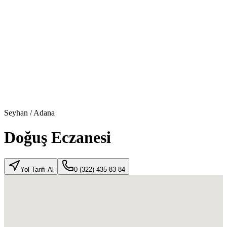
Seyhan
/
Adana
Doğuş Eczanesi
Yol Tarifi Al
0 (322) 435-83-84