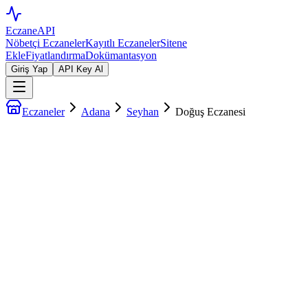
EczaneAPI
Nöbetçi Eczaneler
Kayıtlı Eczaneler
Sitene
Ekle
Fiyatlandırma
Dokümantasyon
Giriş Yap
API Key Al
Eczaneler
Adana
Seyhan
Doğuş Eczanesi