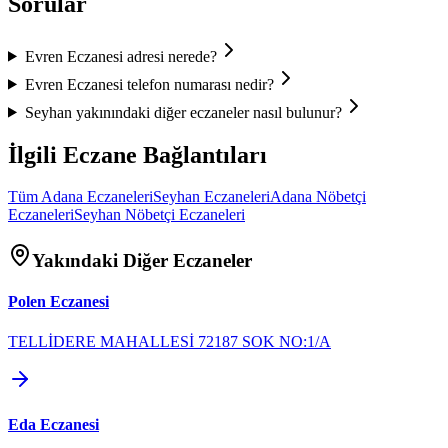
Sorular
Evren Eczanesi
adresi nerede?
Evren Eczanesi
telefon numarası nedir?
Seyhan
yakınındaki diğer eczaneler nasıl bulunur?
İlgili Eczane Bağlantıları
Tüm
Adana
Eczaneleri
Seyhan
Eczaneleri
Adana
Nöbetçi
Eczaneleri
Seyhan
Nöbetçi Eczaneleri
Yakındaki Diğer Eczaneler
Polen Eczanesi
TELLİDERE MAHALLESİ 72187 SOK NO:1/A
Eda Eczanesi