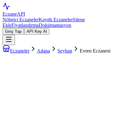
EczaneAPI
Nöbetçi Eczaneler
Kayıtlı Eczaneler
Sitene
Ekle
Fiyatlandırma
Dokümantasyon
Giriş Yap
API Key Al
Eczaneler
Adana
Seyhan
Evren Eczanesi