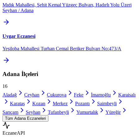
Mıdık Mahallesi, Şehit Kemal Yüzgeç Bulvarı, Hadırlı Yolu Üzeri
Seyhan / Adana
Uygar Eczanesi
Yeşiloba Mahallesi Turhan Cemal Beriker Bulvarı No:473/A
Adana
İlçeleri
16
Aladağ
Ceyhan
Çukurova
Feke
İmamoğlu
Karaisalı
Karataş
Kozan
Merkez
Pozantı
Saimbeyli
Sarıçam
Seyhan
Tufanbeyli
Yumurtalık
Yüreğir
Tüm
Adana
Eczaneleri
Eczane
API