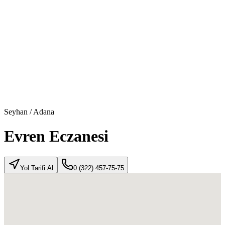
Seyhan
/
Adana
Evren Eczanesi
Yol Tarifi Al
0 (322) 457-75-75