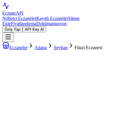
EczaneAPI
Nöbetçi Eczaneler
Kayıtlı Eczaneler
Sitene
Ekle
Fiyatlandırma
Dokümantasyon
Giriş Yap
API Key Al
Eczaneler
Adana
Seyhan
Filazi Eczanesi