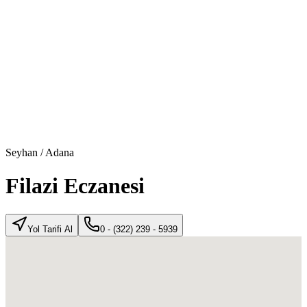
Seyhan
/
Adana
Filazi Eczanesi
Yol Tarifi Al
0 - (322) 239 - 5939