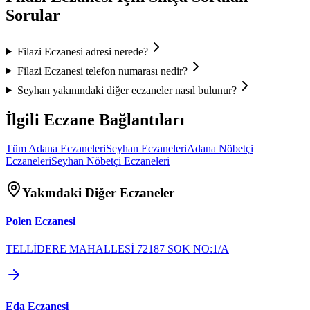
Sorular
Filazi Eczanesi
adresi nerede?
Filazi Eczanesi
telefon numarası nedir?
Seyhan
yakınındaki diğer eczaneler nasıl bulunur?
İlgili Eczane Bağlantıları
Tüm
Adana
Eczaneleri
Seyhan
Eczaneleri
Adana
Nöbetçi
Eczaneleri
Seyhan
Nöbetçi Eczaneleri
Yakındaki Diğer Eczaneler
Polen Eczanesi
TELLİDERE MAHALLESİ 72187 SOK NO:1/A
Eda Eczanesi