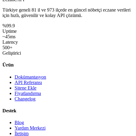
Türkiye geneli
81 il
ve
973 ilçede
en güncel nöbetçi eczane verileri
için hızlı, güvenilir ve kolay API çözümü.
%99.9
Uptime
~45ms
Latency
500+
Geliştirici
Ürün
Dokümantasyon
API Referansı
Sitene Ekle
Fiyatlandırma
Changelog
Destek
Blog
Yardım Merkezi
İletişim