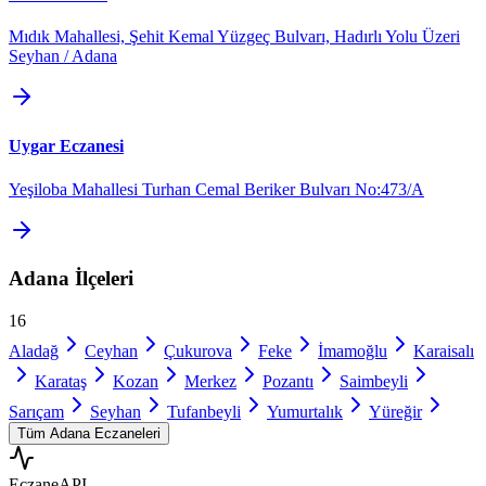
Mıdık Mahallesi, Şehit Kemal Yüzgeç Bulvarı, Hadırlı Yolu Üzeri
Seyhan / Adana
Uygar Eczanesi
Yeşiloba Mahallesi Turhan Cemal Beriker Bulvarı No:473/A
Adana
İlçeleri
16
Aladağ
Ceyhan
Çukurova
Feke
İmamoğlu
Karaisalı
Karataş
Kozan
Merkez
Pozantı
Saimbeyli
Sarıçam
Seyhan
Tufanbeyli
Yumurtalık
Yüreğir
Tüm
Adana
Eczaneleri
Eczane
API