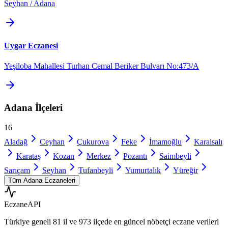
Seyhan / Adana
Uygar Eczanesi
Yeşiloba Mahallesi Turhan Cemal Beriker Bulvarı No:473/A
Adana
İlçeleri
16
Aladağ
Ceyhan
Çukurova
Feke
İmamoğlu
Karaisalı
Karataş
Kozan
Merkez
Pozantı
Saimbeyli
Sarıçam
Seyhan
Tufanbeyli
Yumurtalık
Yüreğir
Tüm
Adana
Eczaneleri
Eczane
API
Türkiye geneli
81 il
ve
973 ilçede
en güncel nöbetçi eczane verileri