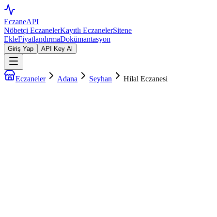
EczaneAPI
Nöbetçi Eczaneler
Kayıtlı Eczaneler
Sitene
Ekle
Fiyatlandırma
Dokümantasyon
Giriş Yap
API Key Al
Eczaneler
Adana
Seyhan
Hilal Eczanesi