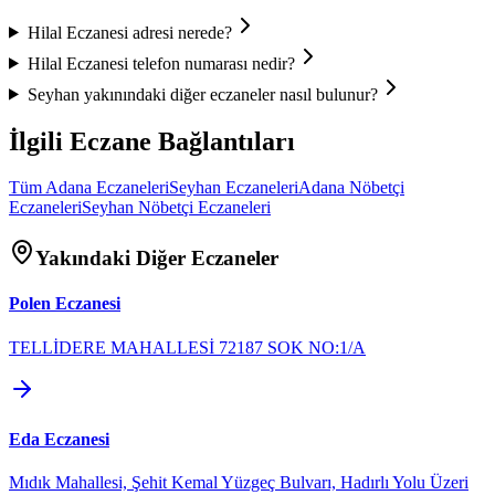
Hilal Eczanesi
adresi nerede?
Hilal Eczanesi
telefon numarası nedir?
Seyhan
yakınındaki diğer eczaneler nasıl bulunur?
İlgili Eczane Bağlantıları
Tüm
Adana
Eczaneleri
Seyhan
Eczaneleri
Adana
Nöbetçi
Eczaneleri
Seyhan
Nöbetçi Eczaneleri
Yakındaki Diğer Eczaneler
Polen Eczanesi
TELLİDERE MAHALLESİ 72187 SOK NO:1/A
Eda Eczanesi
Mıdık Mahallesi, Şehit Kemal Yüzgeç Bulvarı, Hadırlı Yolu Üzeri