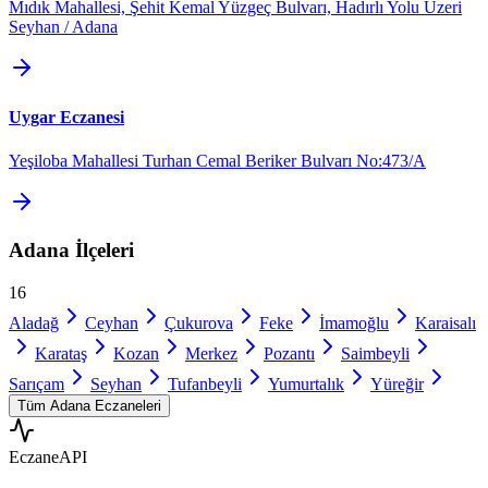
Mıdık Mahallesi, Şehit Kemal Yüzgeç Bulvarı, Hadırlı Yolu Üzeri
Seyhan / Adana
Uygar Eczanesi
Yeşiloba Mahallesi Turhan Cemal Beriker Bulvarı No:473/A
Adana
İlçeleri
16
Aladağ
Ceyhan
Çukurova
Feke
İmamoğlu
Karaisalı
Karataş
Kozan
Merkez
Pozantı
Saimbeyli
Sarıçam
Seyhan
Tufanbeyli
Yumurtalık
Yüreğir
Tüm
Adana
Eczaneleri
Eczane
API