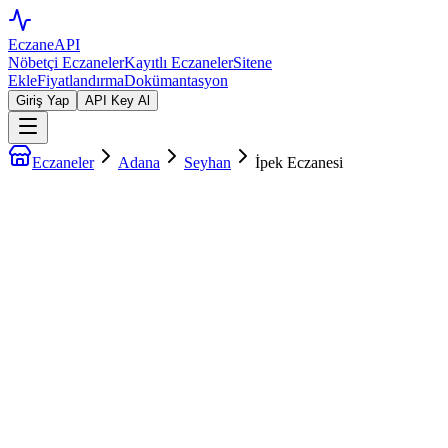
EczaneAPI
Nöbetçi Eczaneler
Kayıtlı Eczaneler
Sitene
Ekle
Fiyatlandırma
Dokümantasyon
Giriş Yap
API Key Al
Eczaneler
Adana
Seyhan
İpek Eczanesi