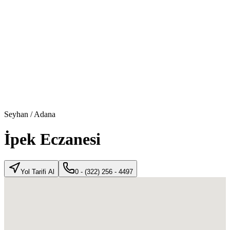
Seyhan
/
Adana
İpek Eczanesi
Yol Tarifi Al
0 - (322) 256 - 4497