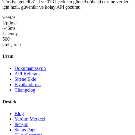
Türkiye geneli
81 il
ve
973 ilçede
en güncel nöbetçi eczane verileri
için hızlı, güvenilir ve kolay API çözümü.
%99.9
Uptime
~45ms
Latency
500+
Geliştirici
Ürün
Dokümantasyon
API Referansı
Sitene Ekle
Fiyatlandırma
Changelog
Destek
Blog
Yardım Merkezi
İletişim
Status Page