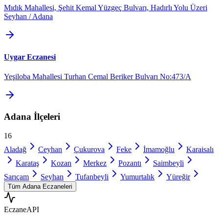
Mıdık Mahallesi, Şehit Kemal Yüzgeç Bulvarı, Hadırlı Yolu Üzeri
Seyhan / Adana
Uygar Eczanesi
Yeşiloba Mahallesi Turhan Cemal Beriker Bulvarı No:473/A
Adana
İlçeleri
16
Aladağ
Ceyhan
Çukurova
Feke
İmamoğlu
Karaisalı
Karataş
Kozan
Merkez
Pozantı
Saimbeyli
Sarıçam
Seyhan
Tufanbeyli
Yumurtalık
Yüreğir
Tüm
Adana
Eczaneleri
Eczane
API