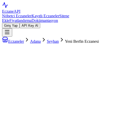
EczaneAPI
Nöbetçi Eczaneler
Kayıtlı Eczaneler
Sitene
Ekle
Fiyatlandırma
Dokümantasyon
Giriş Yap
API Key Al
Eczaneler
Adana
Seyhan
Yeni Berfin Eczanesi