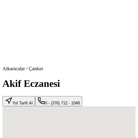
Atkaracalar
/
Çankırı
Akif Eczanesi
Yol Tarifi Al
0 - (376) 712 - 1048