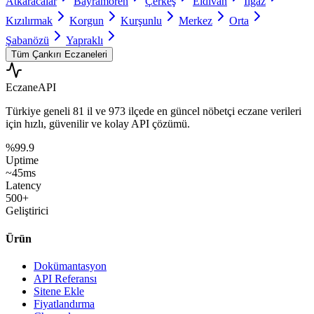
Atkaracalar
Bayramören
Çerkeş
Eldivan
Ilgaz
Kızılırmak
Korgun
Kurşunlu
Merkez
Orta
Şabanözü
Yapraklı
Tüm
Çankırı
Eczaneleri
Eczane
API
Türkiye geneli
81 il
ve
973 ilçede
en güncel nöbetçi eczane verileri
için hızlı, güvenilir ve kolay API çözümü.
%99.9
Uptime
~45ms
Latency
500+
Geliştirici
Ürün
Dokümantasyon
API Referansı
Sitene Ekle
Fiyatlandırma