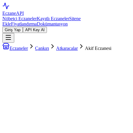
EczaneAPI
Nöbetçi Eczaneler
Kayıtlı Eczaneler
Sitene
Ekle
Fiyatlandırma
Dokümantasyon
Giriş Yap
API Key Al
Eczaneler
Çankırı
Atkaracalar
Akif Eczanesi