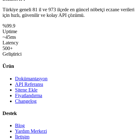
Türkiye geneli
81 il
ve
973 ilçede
en güncel nöbetçi eczane verileri
için hızlı, güvenilir ve kolay API çözümü.
%99.9
Uptime
~45ms
Latency
500+
Geliştirici
Ürün
Dokümantasyon
API Referansı
Sitene Ekle
Fiyatlandırma
Changelog
Destek
Blog
Yardım Merkezi
İletişim