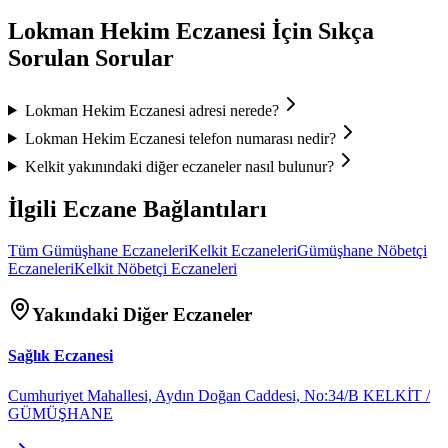
Lokman Hekim Eczanesi
İçin Sıkça
Sorulan Sorular
Lokman Hekim Eczanesi
adresi nerede?
Lokman Hekim Eczanesi
telefon numarası nedir?
Kelkit
yakınındaki diğer eczaneler nasıl bulunur?
İlgili Eczane Bağlantıları
Tüm
Gümüşhane
Eczaneleri
Kelkit
Eczaneleri
Gümüşhane
Nöbetçi
Eczaneleri
Kelkit
Nöbetçi Eczaneleri
Yakındaki Diğer Eczaneler
Sağlık Eczanesi
Cumhuriyet Mahallesi, Aydın Doğan Caddesi, No:34/B KELKİT /
GÜMÜŞHANE