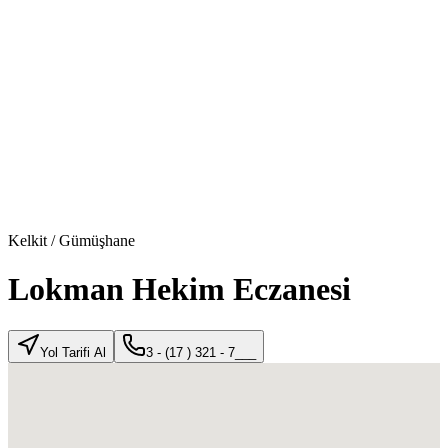
Kelkit
/
Gümüşhane
Lokman Hekim Eczanesi
Yol Tarifi Al
3 - (17 ) 321 - 7___