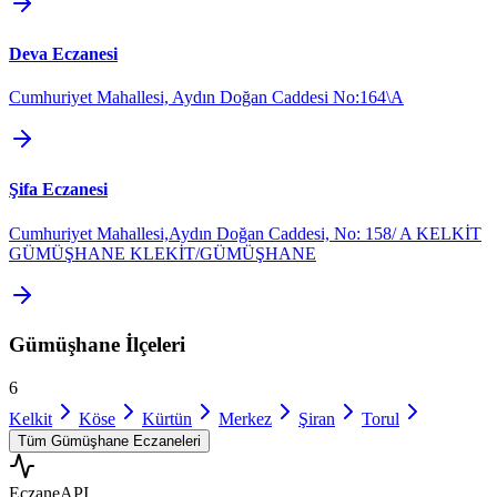
Deva Eczanesi
Cumhuriyet Mahallesi, Aydın Doğan Caddesi No:164\A
Şifa Eczanesi
Cumhuriyet Mahallesi,Aydın Doğan Caddesi, No: 158/ A KELKİT
GÜMÜŞHANE KLEKİT/GÜMÜŞHANE
Gümüşhane
İlçeleri
6
Kelkit
Köse
Kürtün
Merkez
Şiran
Torul
Tüm
Gümüşhane
Eczaneleri
Eczane
API