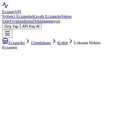
EczaneAPI
Nöbetçi Eczaneler
Kayıtlı Eczaneler
Sitene
Ekle
Fiyatlandırma
Dokümantasyon
Giriş Yap
API Key Al
Eczaneler
Gümüşhane
Kelkit
Lokman Hekim
Eczanesi