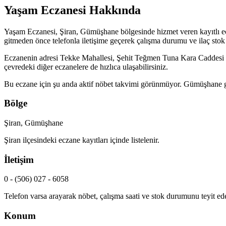
Yaşam Eczanesi
Hakkında
Yaşam Eczanesi
,
Şiran, Gümüşhane
bölgesinde hizmet veren kayıtlı ec
gitmeden önce telefonla iletişime geçerek çalışma durumu ve ilaç stok b
Eczanenin adresi
Tekke Mahallesi, Şehit Teğmen Tuna Kara Caddes
çevredeki diğer eczanelere de hızlıca ulaşabilirsiniz.
Bu eczane için şu anda aktif nöbet takvimi görünmüyor.
Gümüşhane
g
Bölge
Şiran, Gümüşhane
Şiran
ilçesindeki eczane kayıtları içinde listelenir.
İletişim
0 - (506) 027 - 6058
Telefon varsa arayarak nöbet, çalışma saati ve stok durumunu teyit ede
Konum