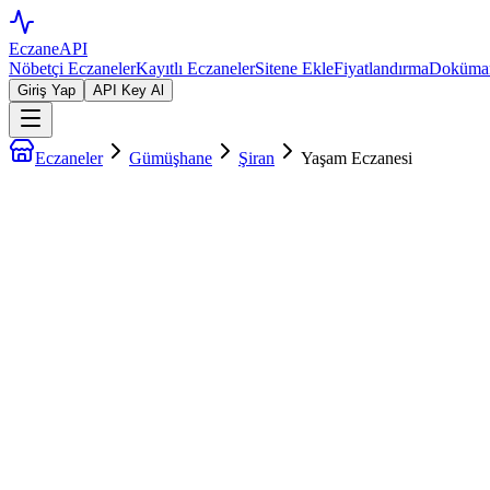
EczaneAPI
Nöbetçi Eczaneler
Kayıtlı Eczaneler
Sitene Ekle
Fiyatlandırma
Doküman
Giriş Yap
API Key Al
Eczaneler
Gümüşhane
Şiran
Yaşam Eczanesi