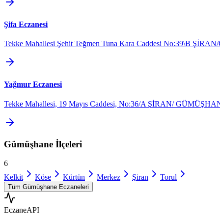
Şifa Eczanesi
Tekke Mahallesi Şehit Teğmen Tuna Kara Caddesi No:39\B Ş
Yağmur Eczanesi
Tekke Mahallesi, 19 Mayıs Caddesi, No:36/A ŞİRAN/ GÜMÜŞHA
Gümüşhane
İlçeleri
6
Kelkit
Köse
Kürtün
Merkez
Şiran
Torul
Tüm
Gümüşhane
Eczaneleri
Eczane
API