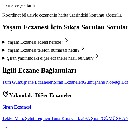
Harita ve yol tarifi
Koordinat bilgisiyle eczanenin harita üzerindeki konumu gösterilir.
Yaşam Eczanesi
İçin Sıkça Sorulan Sorula
Yaşam Eczanesi
adresi nerede?
Yaşam Eczanesi
telefon numarası nedir?
Şiran
yakınındaki diğer eczaneler nasıl bulunur?
İlgili Eczane Bağlantıları
Tüm
Gümüşhane
Eczaneleri
Şiran
Eczaneleri
Gümüşhane
Nöbetçi Ecz
Yakındaki Diğer Eczaneler
Şiran Eczanesi
Tekke Mah. Şehit Teğmen Tuna Kara Cad. 29/A Şiran/GÜMÜŞHA