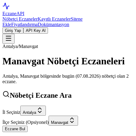
EczaneAPI
Nöbetçi Eczaneler
Kayıtlı Eczaneler
Sitene
Ekle
Fiyatlandırma
Dokümantasyon
Giriş Yap
API Key Al
Antalya
/
Manavgat
Manavgat
Nöbetçi Eczaneleri
Antalya
,
Manavgat
bölgesinde bugün (
07.08.2026
) nöbetçi olan
2
eczane.
Nöbetçi Eczane Ara
İl Seçiniz
Antalya
İlçe Seçiniz (Opsiyonel)
Manavgat
Eczane Bul