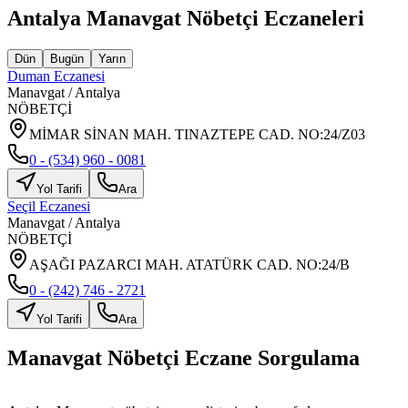
Antalya
Manavgat
Nöbetçi Eczaneleri
Dün
Bugün
Yarın
Duman Eczanesi
Manavgat
/
Antalya
NÖBETÇİ
MİMAR SİNAN MAH. TINAZTEPE CAD. NO:24/Z03
0 - (534) 960 - 0081
Yol Tarifi
Ara
Seçil Eczanesi
Manavgat
/
Antalya
NÖBETÇİ
AŞAĞI PAZARCI MAH. ATATÜRK CAD. NO:24/B
0 - (242) 746 - 2721
Yol Tarifi
Ara
Manavgat
Nöbetçi Eczane Sorgulama