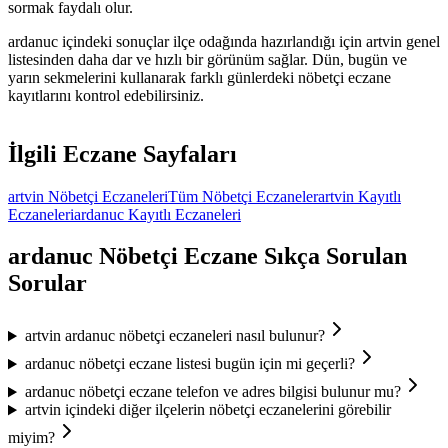
sormak faydalı olur.
ardanuc
içindeki sonuçlar ilçe odağında hazırlandığı için
artvin
genel
listesinden daha dar ve hızlı bir görünüm sağlar. Dün, bugün ve
yarın sekmelerini kullanarak farklı günlerdeki nöbetçi eczane
kayıtlarını kontrol edebilirsiniz.
İlgili Eczane Sayfaları
artvin
Nöbetçi Eczaneleri
Tüm Nöbetçi Eczaneler
artvin
Kayıtlı
Eczaneleri
ardanuc
Kayıtlı Eczaneleri
ardanuc
Nöbetçi Eczane Sıkça Sorulan
Sorular
artvin ardanuc nöbetçi eczaneleri nasıl bulunur?
ardanuc nöbetçi eczane listesi bugün için mi geçerli?
ardanuc nöbetçi eczane telefon ve adres bilgisi bulunur mu?
artvin içindeki diğer ilçelerin nöbetçi eczanelerini görebilir
miyim?