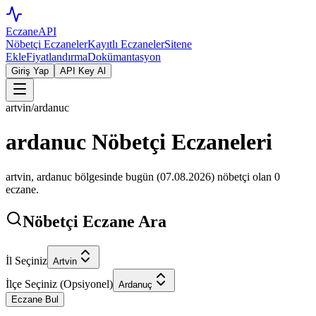
EczaneAPI
Nöbetçi Eczaneler
Kayıtlı Eczaneler
Sitene
Ekle
Fiyatlandırma
Dokümantasyon
Giriş Yap
API Key Al
artvin
/
ardanuc
ardanuc
Nöbetçi Eczaneleri
artvin
,
ardanuc
bölgesinde bugün (
07.08.2026
) nöbetçi olan
0
eczane.
Nöbetçi Eczane Ara
İl Seçiniz
Artvin
İlçe Seçiniz (Opsiyonel)
Ardanuç
Eczane Bul