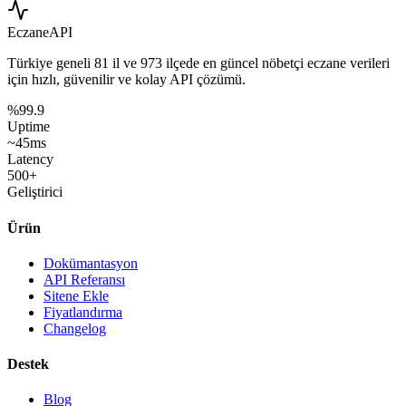
Eczane
API
Türkiye geneli
81 il
ve
973 ilçede
en güncel nöbetçi eczane verileri
için hızlı, güvenilir ve kolay API çözümü.
%99.9
Uptime
~45ms
Latency
500+
Geliştirici
Ürün
Dokümantasyon
API Referansı
Sitene Ekle
Fiyatlandırma
Changelog
Destek
Blog