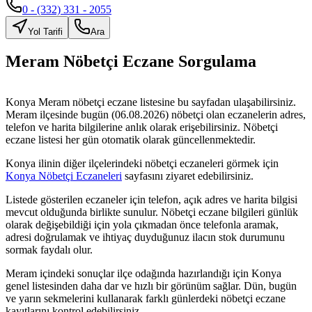
0 - (332) 331 - 2055
Yol Tarifi
Ara
Meram
Nöbetçi Eczane Sorgulama
Konya
Meram
nöbetçi eczane listesine bu sayfadan ulaşabilirsiniz.
Meram
ilçesinde bugün (
06.08.2026
) nöbetçi olan eczanelerin adres,
telefon ve harita bilgilerine anlık olarak erişebilirsiniz. Nöbetçi
eczane listesi her gün otomatik olarak güncellenmektedir.
Konya
ilinin diğer ilçelerindeki nöbetçi eczaneleri görmek için
Konya
Nöbetçi Eczaneleri
sayfasını ziyaret edebilirsiniz.
Listede gösterilen eczaneler için telefon, açık adres ve harita bilgisi
mevcut olduğunda birlikte sunulur. Nöbetçi eczane bilgileri günlük
olarak değişebildiği için yola çıkmadan önce telefonla aramak,
adresi doğrulamak ve ihtiyaç duyduğunuz ilacın stok durumunu
sormak faydalı olur.
Meram
içindeki sonuçlar ilçe odağında hazırlandığı için
Konya
genel listesinden daha dar ve hızlı bir görünüm sağlar. Dün, bugün
ve yarın sekmelerini kullanarak farklı günlerdeki nöbetçi eczane
kayıtlarını kontrol edebilirsiniz.