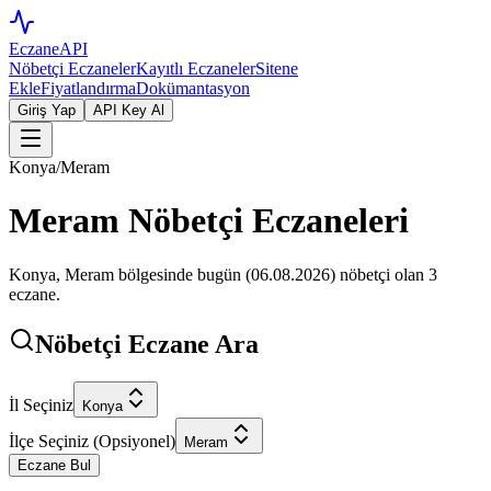
EczaneAPI
Nöbetçi Eczaneler
Kayıtlı Eczaneler
Sitene
Ekle
Fiyatlandırma
Dokümantasyon
Giriş Yap
API Key Al
Konya
/
Meram
Meram
Nöbetçi Eczaneleri
Konya
,
Meram
bölgesinde bugün (
06.08.2026
) nöbetçi olan
3
eczane.
Nöbetçi Eczane Ara
İl Seçiniz
Konya
İlçe Seçiniz (Opsiyonel)
Meram
Eczane Bul