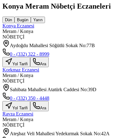
Konya
Meram
Nöbetçi Eczaneleri
Dün
Bugün
Yarın
Konya Eczanesi
Meram
/
Konya
NÖBETÇİ
Aydoğdu Mahallesi Söğütlü Sokak No:77B
0 - (332) 322 - 8999
Yol Tarifi
Ara
Korkmaz Eczanesi
Meram
/
Konya
NÖBETÇİ
Sahibata Mahallesi Atatürk Caddesi No:39D
0 - (332) 350 - 4448
Yol Tarifi
Ara
Ravza Eczanesi
Meram
/
Konya
NÖBETÇİ
Ateşbaz Veli Mahallesi Yedekırmak Sokak No:42A