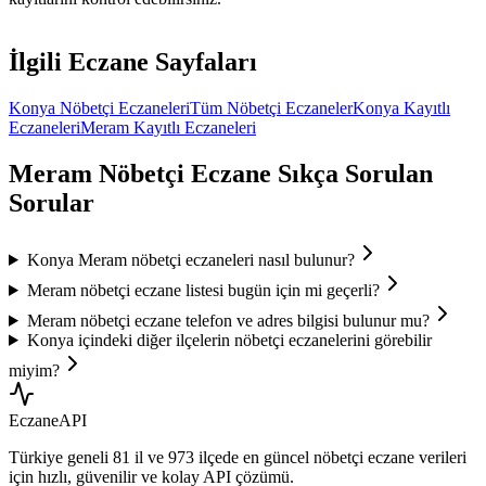
İlgili Eczane Sayfaları
Konya
Nöbetçi Eczaneleri
Tüm Nöbetçi Eczaneler
Konya
Kayıtlı
Eczaneleri
Meram
Kayıtlı Eczaneleri
Meram
Nöbetçi Eczane Sıkça Sorulan
Sorular
Konya Meram nöbetçi eczaneleri nasıl bulunur?
Meram nöbetçi eczane listesi bugün için mi geçerli?
Meram nöbetçi eczane telefon ve adres bilgisi bulunur mu?
Konya içindeki diğer ilçelerin nöbetçi eczanelerini görebilir
miyim?
Eczane
API
Türkiye geneli
81 il
ve
973 ilçede
en güncel nöbetçi eczane verileri
için hızlı, güvenilir ve kolay API çözümü.