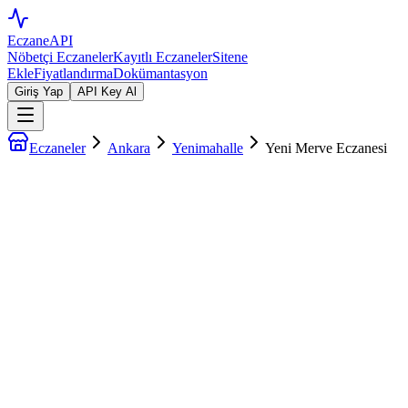
EczaneAPI
Nöbetçi Eczaneler
Kayıtlı Eczaneler
Sitene
Ekle
Fiyatlandırma
Dokümantasyon
Giriş Yap
API Key Al
Eczaneler
Ankara
Yenimahalle
Yeni Merve Eczanesi