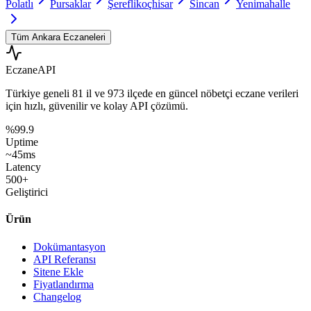
Polatlı
Pursaklar
Şereflikoçhisar
Sincan
Yenimahalle
Tüm
Ankara
Eczaneleri
Eczane
API
Türkiye geneli
81 il
ve
973 ilçede
en güncel nöbetçi eczane verileri
için hızlı, güvenilir ve kolay API çözümü.
%99.9
Uptime
~45ms
Latency
500+
Geliştirici
Ürün
Dokümantasyon
API Referansı
Sitene Ekle
Fiyatlandırma
Changelog