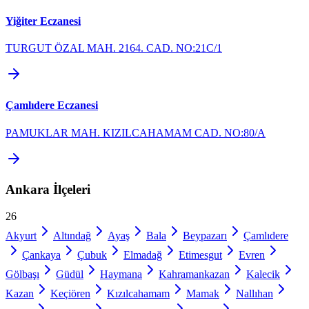
Yiğiter Eczanesi
TURGUT ÖZAL MAH. 2164. CAD. NO:21C/1
Çamlıdere Eczanesi
PAMUKLAR MAH. KIZILCAHAMAM CAD. NO:80/A
Ankara
İlçeleri
26
Akyurt
Altındağ
Ayaş
Bala
Beypazarı
Çamlıdere
Çankaya
Çubuk
Elmadağ
Etimesgut
Evren
Gölbaşı
Güdül
Haymana
Kahramankazan
Kalecik
Kazan
Keçiören
Kızılcahamam
Mamak
Nallıhan