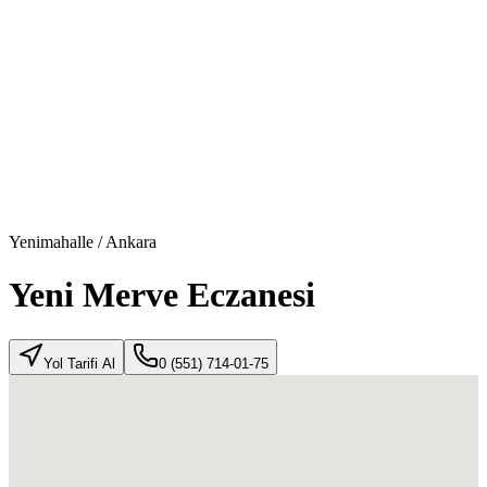
Yenimahalle
/
Ankara
Yeni Merve Eczanesi
Yol Tarifi Al
0 (551) 714-01-75