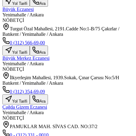
Yol Tarifi
Ara
Büyük Eczanesi
Yenimahalle
/
Ankara
NÖBETÇİ
Turgut Özal Mahallesi, 2191.Cadde No:1-B/75 Çakırlar /
Batıkent / Yenimahalle / Ankara
0 (312) 566-69-00
Yol Tarifi
Ara
Büyük Merkez Eczanesi
Yenimahalle
/
Ankara
NÖBETÇİ
İlkyerleşim Mahallesi, 1939.Sokak, Çınar Çarsısı No:5/H
Batıkent / Yenimahalle / Ankara
0 (312) 354-69-09
Yol Tarifi
Ara
Çağda Gizem Eczanesi
Yenimahalle
/
Ankara
NÖBETÇİ
PAMUKLAR MAH. SİVAS CAD. NO:37/2
0 - (312) 331 - 0010