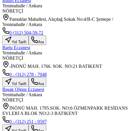
Balım Eczanesi
Yenimahalle
/
Ankara
NÖBETÇİ
Pamuklar Mahallesi, Alıçdağ Sokak No:4/B-C Şentepe /
Yenimahalle / Ankara
0 (312) 504-59-72
Yol Tarifi
Ara
Bartu Eczanesi
Yenimahalle
/
Ankara
NÖBETÇİ
-İNÖNÜ MAH. 1766. SOK. NO:21 BATIKENT
0 - (312) 278 - 7048
Yol Tarifi
Ara
Başak Olgun Eczanesi
Yenimahalle
/
Ankara
NÖBETÇİ
İNÖNÜ MAH. 1795.SOK. NO:6 ÖZMENPARK RESİDANS
EVLERİ A BLOK NO:2-3 BATIKENT
0 - (312) 251 - 0597
Yol Tarifi
Ara