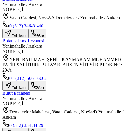
Yenimahalle
/
Ankara
NÖBETÇİ
Vatan Caddesi, No:82/A Demetevler / Yenimahalle / Ankara
0 (312) 346-81-40
Yol Tarifi
Ara
Botanik Park Eczanesi
Yenimahalle
/
Ankara
NÖBETÇİ
YENİ BATI MAH. ŞEHİT KAYMAKAM MUHAMMED
FATİH SAFİTÜRK BULVARI AHSEN SİTESİ B BLOK NO:
29/A
0 - (312) 566 - 6662
Yol Tarifi
Ara
Bulut Eczanesi
Yenimahalle
/
Ankara
NÖBETÇİ
Demetevler Mahallesi, Vatan Caddesi, No:94/D Yenimahalle /
Ankara
0 (312) 334-34-29