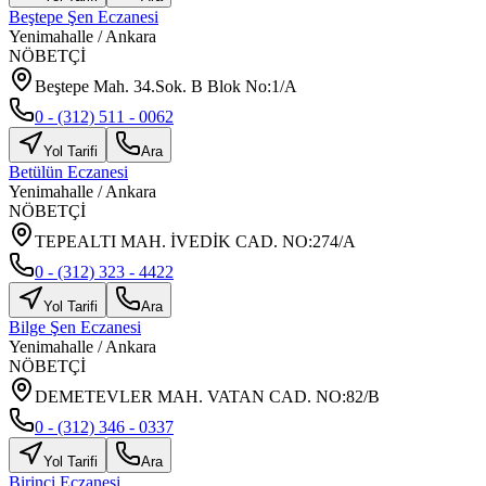
Beştepe Şen Eczanesi
Yenimahalle
/
Ankara
NÖBETÇİ
Beştepe Mah. 34.Sok. B Blok No:1/A
0 - (312) 511 - 0062
Yol Tarifi
Ara
Betülün Eczanesi
Yenimahalle
/
Ankara
NÖBETÇİ
TEPEALTI MAH. İVEDİK CAD. NO:274/A
0 - (312) 323 - 4422
Yol Tarifi
Ara
Bilge Şen Eczanesi
Yenimahalle
/
Ankara
NÖBETÇİ
DEMETEVLER MAH. VATAN CAD. NO:82/B
0 - (312) 346 - 0337
Yol Tarifi
Ara
Birinci Eczanesi