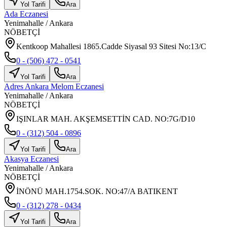
Yol Tarifi
Ara
Ada Eczanesi
Yenimahalle
/
Ankara
NÖBETÇİ
Kentkoop Mahallesi 1865.Cadde Siyasal 93 Sitesi No:13/C
0 - (506) 472 - 0541
Yol Tarifi
Ara
Adres Ankara Melom Eczanesi
Yenimahalle
/
Ankara
NÖBETÇİ
IŞINLAR MAH. AKŞEMSETTİN CAD. NO:7G/D10
0 - (312) 504 - 0896
Yol Tarifi
Ara
Akasya Eczanesi
Yenimahalle
/
Ankara
NÖBETÇİ
İNÖNÜ MAH.1754.SOK. NO:47/A BATIKENT
0 - (312) 278 - 0434
Yol Tarifi
Ara