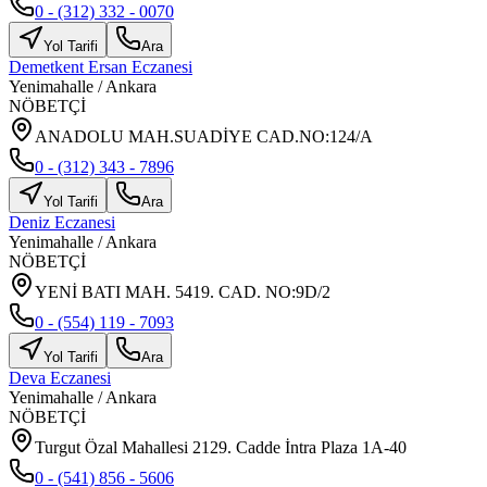
0 - (312) 332 - 0070
Yol Tarifi
Ara
Demetkent Ersan Eczanesi
Yenimahalle
/
Ankara
NÖBETÇİ
ANADOLU MAH.SUADİYE CAD.NO:124/A
0 - (312) 343 - 7896
Yol Tarifi
Ara
Deniz Eczanesi
Yenimahalle
/
Ankara
NÖBETÇİ
YENİ BATI MAH. 5419. CAD. NO:9D/2
0 - (554) 119 - 7093
Yol Tarifi
Ara
Deva Eczanesi
Yenimahalle
/
Ankara
NÖBETÇİ
Turgut Özal Mahallesi 2129. Cadde İntra Plaza 1A-40
0 - (541) 856 - 5606