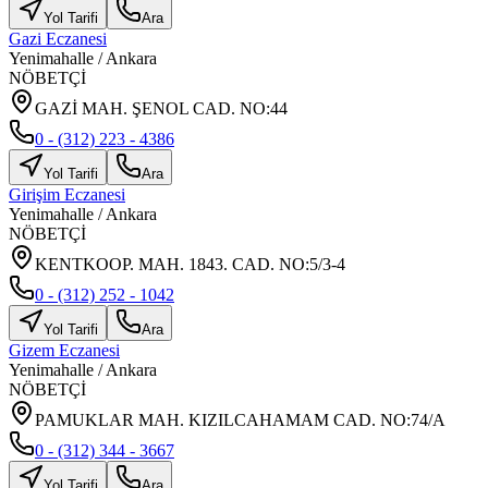
Yol Tarifi
Ara
Gazi Eczanesi
Yenimahalle
/
Ankara
NÖBETÇİ
GAZİ MAH. ŞENOL CAD. NO:44
0 - (312) 223 - 4386
Yol Tarifi
Ara
Girişim Eczanesi
Yenimahalle
/
Ankara
NÖBETÇİ
KENTKOOP. MAH. 1843. CAD. NO:5/3-4
0 - (312) 252 - 1042
Yol Tarifi
Ara
Gizem Eczanesi
Yenimahalle
/
Ankara
NÖBETÇİ
PAMUKLAR MAH. KIZILCAHAMAM CAD. NO:74/A
0 - (312) 344 - 3667
Yol Tarifi
Ara