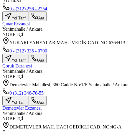
NO.14/35
0 - (312) 256 - 2254
Yol Tarifi
Ara
Çınar Eczanesi
Yenimahalle
/
Ankara
NÖBETÇİ
YUKARI YAHYALAR MAH. İVEDİK CAD. NO:636/H13
0 - (312) 335 - 0700
Yol Tarifi
Ara
Çoruk Eczanesi
Yenimahalle
/
Ankara
NÖBETÇİ
Demetevler Mahallesi, 360.Cadde No:1/E Yenimahalle / Ankara
0 (312) 346-78-55
Yol Tarifi
Ara
Demetevler Eczanesi
Yenimahalle
/
Ankara
NÖBETÇİ
DEMETEVLER MAH. HACI GEDİKLİ CAD. NO:4G-A