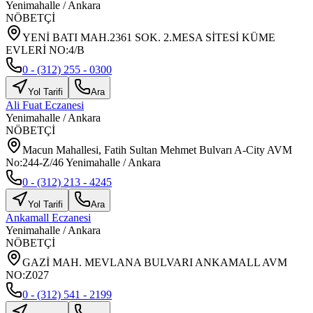
Yenimahalle
/
Ankara
NÖBETÇİ
YENİ BATI MAH.2361 SOK. 2.MESA SİTESİ KÜME
EVLERİ NO:4/B
0 - (312) 255 - 0300
Yol Tarifi
Ara
Ali Fuat Eczanesi
Yenimahalle
/
Ankara
NÖBETÇİ
Macun Mahallesi, Fatih Sultan Mehmet Bulvarı A-City AVM
No:244-Z/46 Yenimahalle / Ankara
0 - (312) 213 - 4245
Yol Tarifi
Ara
Ankamall Eczanesi
Yenimahalle
/
Ankara
NÖBETÇİ
GAZİ MAH. MEVLANA BULVARI ANKAMALL AVM
NO:Z027
0 - (312) 541 - 2199