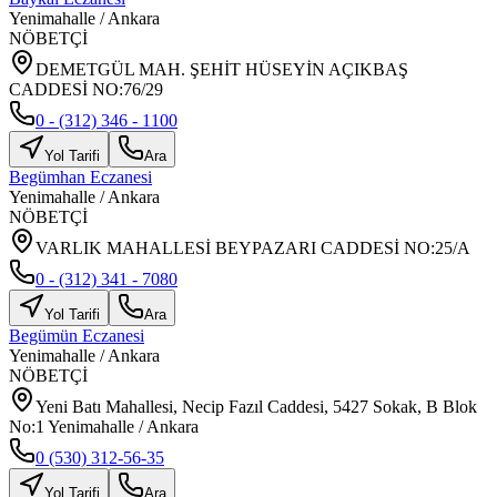
Yenimahalle
/
Ankara
NÖBETÇİ
DEMETGÜL MAH. ŞEHİT HÜSEYİN AÇIKBAŞ
CADDESİ NO:76/29
0 - (312) 346 - 1100
Yol Tarifi
Ara
Begümhan Eczanesi
Yenimahalle
/
Ankara
NÖBETÇİ
VARLIK MAHALLESİ BEYPAZARI CADDESİ NO:25/A
0 - (312) 341 - 7080
Yol Tarifi
Ara
Begümün Eczanesi
Yenimahalle
/
Ankara
NÖBETÇİ
Yeni Batı Mahallesi, Necip Fazıl Caddesi, 5427 Sokak, B Blok
No:1 Yenimahalle / Ankara
0 (530) 312-56-35
Yol Tarifi
Ara