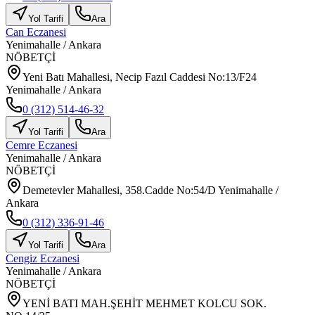
Yol Tarifi
Ara
Can Eczanesi
Yenimahalle
/
Ankara
NÖBETÇİ
Yeni Batı Mahallesi, Necip Fazıl Caddesi No:13/F24
Yenimahalle / Ankara
0 (312) 514-46-32
Yol Tarifi
Ara
Cemre Eczanesi
Yenimahalle
/
Ankara
NÖBETÇİ
Demetevler Mahallesi, 358.Cadde No:54/D Yenimahalle /
Ankara
0 (312) 336-91-46
Yol Tarifi
Ara
Cengiz Eczanesi
Yenimahalle
/
Ankara
NÖBETÇİ
YENİ BATI MAH.ŞEHİT MEHMET KOLCU SOK.