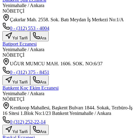
Yenimahalle
/
Ankara
NÖBETÇİ
Çakırlar Mah. 2558. Sok. Batı Meydan İş Merkezi No:1/A
0 - (312) 553 - 4004
Yol Tarifi
Ara
Batiport Eczanesi
Yenimahalle
/
Ankara
NÖBETÇİ
UĞUR MUMCU MAH. 1606. SOK. NO:6/37
0 - (312) 375 - 8451
Yol Tarifi
Ara
Batıkent Koç Ekim Eczanesi
Yenimahalle
/
Ankara
NÖBETÇİ
Kentkoop Mahallesi, Başkent Bulvarı 1844. Sokak, Tezbüro-İş
16 Sitesi 1.Blok No:1/23 Batıkent Yenimahalle / Ankara
0 (312) 252-22-14
Yol Tarifi
Ara
Baykal Eczanesi