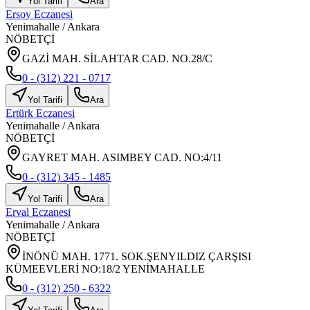
Yol Tarifi
Ara
Ersoy Eczanesi
Yenimahalle
/
Ankara
NÖBETÇİ
GAZİ MAH. SİLAHTAR CAD. NO.28/C
0 - (312) 221 - 0717
Yol Tarifi
Ara
Ertürk Eczanesi
Yenimahalle
/
Ankara
NÖBETÇİ
GAYRET MAH. ASIMBEY CAD. NO:4/11
0 - (312) 345 - 1485
Yol Tarifi
Ara
Erval Eczanesi
Yenimahalle
/
Ankara
NÖBETÇİ
İNÖNÜ MAH. 1771. SOK.ŞENYILDIZ ÇARŞISI
KÜMEEVLERİ NO:18/2 YENİMAHALLE
0 - (312) 250 - 6322