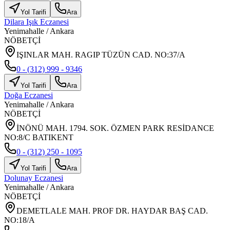
Yol Tarifi
Ara
Dilara Işık Eczanesi
Yenimahalle
/
Ankara
NÖBETÇİ
IŞINLAR MAH. RAGIP TÜZÜN CAD. NO:37/A
0 - (312) 999 - 9346
Yol Tarifi
Ara
Doğa Eczanesi
Yenimahalle
/
Ankara
NÖBETÇİ
İNÖNÜ MAH. 1794. SOK. ÖZMEN PARK RESİDANCE
NO:8/C BATIKENT
0 - (312) 250 - 1095
Yol Tarifi
Ara
Dolunay Eczanesi
Yenimahalle
/
Ankara
NÖBETÇİ
DEMETLALE MAH. PROF DR. HAYDAR BAŞ CAD.
NO:18/A