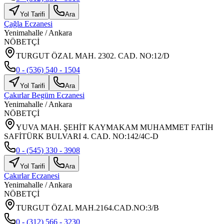
Yol Tarifi
Ara
Çağla Eczanesi
Yenimahalle
/
Ankara
NÖBETÇİ
TURGUT ÖZAL MAH. 2302. CAD. NO:12/D
0 - (536) 540 - 1504
Yol Tarifi
Ara
Çakırlar Begüm Eczanesi
Yenimahalle
/
Ankara
NÖBETÇİ
YUVA MAH. ŞEHİT KAYMAKAM MUHAMMET FATİH
SAFİTÜRK BULVARI 4. CAD. NO:142/4C-D
0 - (545) 330 - 3908
Yol Tarifi
Ara
Çakırlar Eczanesi
Yenimahalle
/
Ankara
NÖBETÇİ
TURGUT ÖZAL MAH.2164.CAD.NO:3/B
0 - (312) 566 - 3230