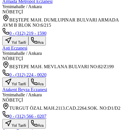
Armada Metropol Eczanesi
Yenimahalle
/
Ankara
NÖBETÇİ
BEŞTEPE MAH. DUMLUPINAR BULVARI ARMADA
AVM B BLOK NO:6/215
0 - (312) 219 - 1590
Yol Tarifi
Ara
Aşti Eczanesi
Yenimahalle
/
Ankara
NÖBETÇİ
BEŞTEPE MAH. MEVLANA BULVARI NO:82/Z199
0 - (312) 224 - 0020
Yol Tarifi
Ara
Atakent Beyza Eczanesi
Yenimahalle
/
Ankara
NÖBETÇİ
TURGUT ÖZAL MAH.2113.CAD.2264.SOK. NO:D1/D2
0 - (312) 566 - 0207
Yol Tarifi
Ara