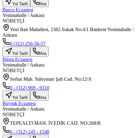
Yol Tarifi
Ara
Burcu Eczanesi
Yenimahalle
/
Ankara
NÖBETÇİ
Yeni Batı Mahallesi, 2382.Sokak No:4/1 Batıkent Yenimahalle /
Ankara
0 (312) 256-56-57
Yol Tarifi
Ara
Büşra Eczanesi
Yenimahalle
/
Ankara
NÖBETÇİ
Serhat Mah. Süleyman Şah Cad. No:12/A
0 - (312) 969 - 9310
Yol Tarifi
Ara
Buyruk Eczanesi
Yenimahalle
/
Ankara
NÖBETÇİ
TEPEALTI MAH. İVEDİK CAD. NO:268/B
0 - (312) 245 - 1548