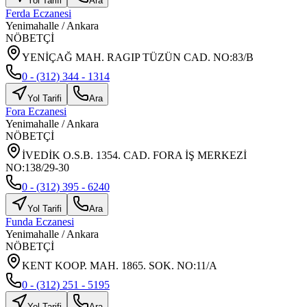
Yol Tarifi
Ara
Ferda Eczanesi
Yenimahalle
/
Ankara
NÖBETÇİ
YENİÇAĞ MAH. RAGIP TÜZÜN CAD. NO:83/B
0 - (312) 344 - 1314
Yol Tarifi
Ara
Fora Eczanesi
Yenimahalle
/
Ankara
NÖBETÇİ
İVEDİK O.S.B. 1354. CAD. FORA İŞ MERKEZİ
NO:138/29-30
0 - (312) 395 - 6240
Yol Tarifi
Ara
Funda Eczanesi
Yenimahalle
/
Ankara
NÖBETÇİ
KENT KOOP. MAH. 1865. SOK. NO:11/A
0 - (312) 251 - 5195
Yol Tarifi
Ara