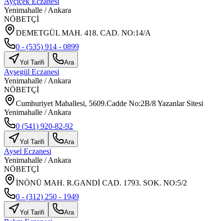
Ayçiçek Eczanesi
Yenimahalle
/
Ankara
NÖBETÇİ
DEMETGÜL MAH. 418. CAD. NO:14/A
0 - (535) 914 - 0899
Yol Tarifi
Ara
Ayşegül Eczanesi
Yenimahalle
/
Ankara
NÖBETÇİ
Cumhuriyet Mahallesi, 5609.Cadde No:2B/8 Yazanlar Sitesi
Yenimahalle / Ankara
0 (541) 920-82-92
Yol Tarifi
Ara
Aysel Eczanesi
Yenimahalle
/
Ankara
NÖBETÇİ
İNÖNÜ MAH. R.GANDİ CAD. 1793. SOK. NO:5/2
0 - (312) 250 - 1949
Yol Tarifi
Ara