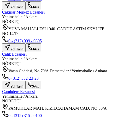
Yol Tarifi
Ara
Çakırlar Merkez Eczanesi
Yenimahalle
/
Ankara
NÖBETÇİ
YUVA MAHALLESİ 1940. CADDE ASTİM SKYLİFE
NO:14/D
0 - (312) 999 - 0895
Yol Tarifi
Ara
Çalık Eczanesi
Yenimahalle
/
Ankara
NÖBETÇİ
Vatan Caddesi, No:79/A Demetevler / Yenimahalle / Ankara
0 (312) 332-23-23
Yol Tarifi
Ara
Çamlıdere Eczanesi
Yenimahalle
/
Ankara
NÖBETÇİ
PAMUKLAR MAH. KIZILCAHAMAM CAD. NO:80/A
0 - (312) 315 - 9100