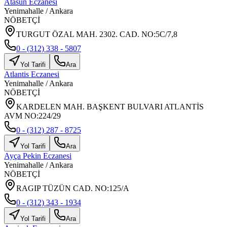
Atasun Eczanesi
Yenimahalle
/
Ankara
NÖBETÇİ
TURGUT ÖZAL MAH. 2302. CAD. NO:5C/7,8
0 - (312) 338 - 5807
Yol Tarifi
Ara
Atlantis Eczanesi
Yenimahalle
/
Ankara
NÖBETÇİ
KARDELEN MAH. BAŞKENT BULVARI ATLANTİS
AVM NO:224/29
0 - (312) 287 - 8725
Yol Tarifi
Ara
Ayça Pekin Eczanesi
Yenimahalle
/
Ankara
NÖBETÇİ
RAGIP TÜZÜN CAD. NO:125/A
0 - (312) 343 - 1934
Yol Tarifi
Ara