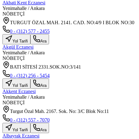
Akbati Kent Eczanesi
Yenimahalle
/
Ankara
NÖBETÇİ
TURGUT ÖZAL MAH. 2141. CAD. NO:4/9 I BLOK NO:30
0 - (312) 577 - 2455
Yol Tarifi
Ara
Akgül Eczanesi
Yenimahalle
/
Ankara
NÖBETÇİ
BATI SİTESİ 2331.SOK.NO:3/141
0 - (312) 256 - 5454
Yol Tarifi
Ara
Akkent Eczanesi
Yenimahalle
/
Ankara
NÖBETÇİ
Turgut Özal Mah. 2167. Sok. No: 3/C Blok No:11
0 - (312) 557 - 7070
Yol Tarifi
Ara
Albayrak Eczanesi