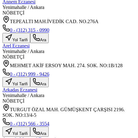
Annem Eczanesi
Yenimahalle
/
Ankara
NÖBETÇİ
TEPEALTI MAH.İVEDİK CAD. NO.276A
0 - (312) 315 - 0990
Yol Tarifi
Ara
Arel Eczanesi
Yenimahalle
/
Ankara
NÖBETÇİ
MEHMET AKİF ERSOY MAH. 274. SOK. NO:1B/128
0 - (312) 999 - 9426
Yol Tarifi
Ara
Arkadaş Eczanesi
Yenimahalle
/
Ankara
NÖBETÇİ
TURGUT ÖZAL MAH. GÜMÜŞKENT ÇARŞISI 2196.
SOK. NO:13/4-5
0 - (312) 566 - 3554
Yol Tarifi
Ara