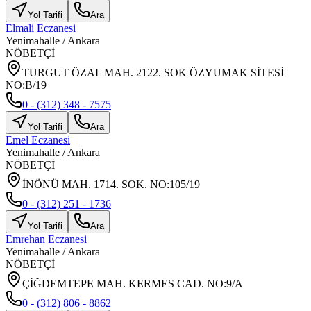
Yol Tarifi
Ara
Elmali Eczanesi
Yenimahalle
/
Ankara
NÖBETÇİ
TURGUT ÖZAL MAH. 2122. SOK ÖZYUMAK SİTESİ
NO:B/19
0 - (312) 348 - 7575
Yol Tarifi
Ara
Emel Eczanesi
Yenimahalle
/
Ankara
NÖBETÇİ
İNÖNÜ MAH. 1714. SOK. NO:105/19
0 - (312) 251 - 1736
Yol Tarifi
Ara
Emrehan Eczanesi
Yenimahalle
/
Ankara
NÖBETÇİ
ÇİĞDEMTEPE MAH. KERMES CAD. NO:9/A
0 - (312) 806 - 8862