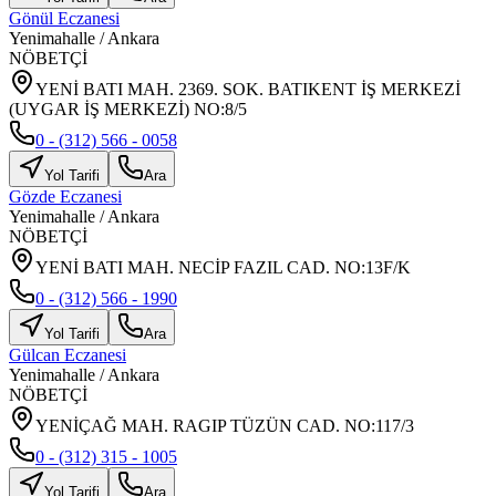
Gönül Eczanesi
Yenimahalle
/
Ankara
NÖBETÇİ
YENİ BATI MAH. 2369. SOK. BATIKENT İŞ MERKEZİ
(UYGAR İŞ MERKEZİ) NO:8/5
0 - (312) 566 - 0058
Yol Tarifi
Ara
Gözde Eczanesi
Yenimahalle
/
Ankara
NÖBETÇİ
YENİ BATI MAH. NECİP FAZIL CAD. NO:13F/K
0 - (312) 566 - 1990
Yol Tarifi
Ara
Gülcan Eczanesi
Yenimahalle
/
Ankara
NÖBETÇİ
YENİÇAĞ MAH. RAGIP TÜZÜN CAD. NO:117/3
0 - (312) 315 - 1005
Yol Tarifi
Ara