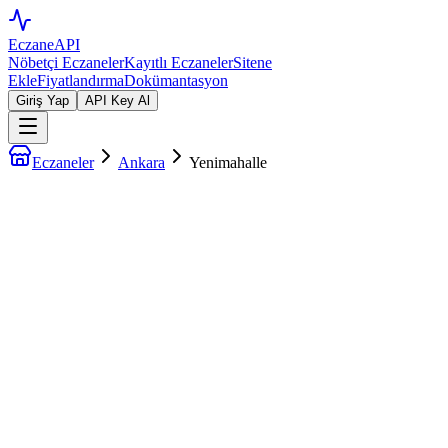
EczaneAPI
Nöbetçi Eczaneler
Kayıtlı Eczaneler
Sitene
Ekle
Fiyatlandırma
Dokümantasyon
Giriş Yap
API Key Al
Eczaneler
Ankara
Yenimahalle