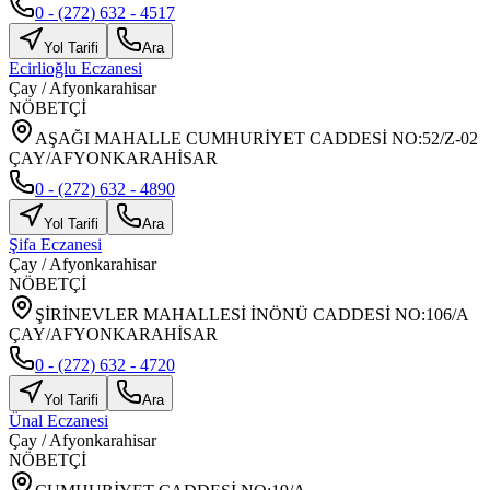
0 - (272) 632 - 4517
Yol Tarifi
Ara
Ecirlioğlu Eczanesi
Çay
/
Afyonkarahisar
NÖBETÇİ
AŞAĞI MAHALLE CUMHURİYET CADDESİ NO:52/Z-02
ÇAY/AFYONKARAHİSAR
0 - (272) 632 - 4890
Yol Tarifi
Ara
Şifa Eczanesi
Çay
/
Afyonkarahisar
NÖBETÇİ
ŞİRİNEVLER MAHALLESİ İNÖNÜ CADDESİ NO:106/A
ÇAY/AFYONKARAHİSAR
0 - (272) 632 - 4720
Yol Tarifi
Ara
Ünal Eczanesi
Çay
/
Afyonkarahisar
NÖBETÇİ