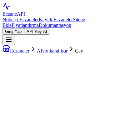
EczaneAPI
Nöbetçi Eczaneler
Kayıtlı Eczaneler
Sitene
Ekle
Fiyatlandırma
Dokümantasyon
Giriş Yap
API Key Al
Eczaneler
Afyonkarahisar
Çay