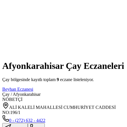
Afyonkarahisar
Çay
Eczaneleri
Çay
bölgesinde kayıtlı toplam
9
eczane listeleniyor.
Beyhan Eczanesi
Çay
/
Afyonkarahisar
NÖBETÇİ
ALİ KALELİ MAHALLESİ CUMHURİYET CADDESİ
NO:196/1
0 - (272) 632 - 4422