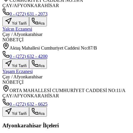
CUMHURİYET CADDESİ NO:19/A
ÇAY/AFYONKARAHİSAR
0 - (272) 631 - 2073
Yol Tarifi
Ara
Yalçın Eczanesi
Çay
/
Afyonkarahisar
NÖBETÇİ
Aktaş Mahallesi Cumhuriyet Caddesi No:87/B
0 - (272) 632 - 4200
Yol Tarifi
Ara
Yaşam Eczanesi
Çay
/
Afyonkarahisar
NÖBETÇİ
ORTA MAHALLESİ CUMHURİYET CADDESİ NO:11/A
ÇAY/AFYONKARAHİSAR
0 - (272) 632 - 6625
Yol Tarifi
Ara
Afyonkarahisar
İlçeleri