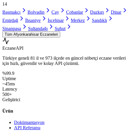
14
Başmakçı
Bolvadin
Çay
Çobanlar
Dazkırı
Dinar
Emirdağ
İhsaniye
İscehisar
Merkez
Sandıklı
Sinanpaşa
Sultandağı
Şuhut
Tüm
Afyonkarahisar
Eczaneleri
Eczane
API
Türkiye geneli
81 il
ve
973 ilçede
en güncel nöbetçi eczane verileri
için hızlı, güvenilir ve kolay API çözümü.
%99.9
Uptime
~45ms
Latency
500+
Geliştirici
Ürün
Dokümantasyon
API Referansı