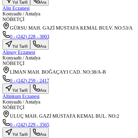
Yol Tarifi
Ara
Alin Eczanesi
Konyaaltı
/
Antalya
NÖBETÇİ
GÜRSU MAH. GAZİ MUSTAFA KEMAL BULV. NO:53/A
0 - (242) 228 - 3003
Yol Tarifi
Ara
Alpsoy Eczanesi
Konyaaltı
/
Antalya
NÖBETÇİ
LİMAN MAH. BOĞAÇAYI CAD. NO:38/A-B
0 - (242) 259 - 2417
Yol Tarifi
Ara
Altinkum Eczanesi
Konyaaltı
/
Antalya
NÖBETÇİ
ULUÇ MAH. GAZİ MUSTAFA KEMAL BUL. NO:2
0 - (242) 229 - 3565
Yol Tarifi
Ara