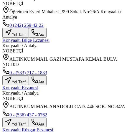
NÖBETÇİ
Öğretmen Evleri Mahallesi, 999 Sokak No:26/A Konyaaltı /
Antalya
0 (242) 259-42-22
Yol Tarifi
Ara
Konyaalti Bilge Eczanesi
Konyaaltı
/
Antalya
NÖBETÇİ
ALTINKUM MAH. GAZİ MUSTAFA KEMAL BULV.
NO:10D
0 - (533) 717 - 1833
Yol Tarifi
Ara
Konyaalti Eczanesi
Konyaaltı
/
Antalya
NÖBETÇİ
ALTINKUM MAH. ANADOLU CAD. 446 SOK. NO:34/A
0 - (536) 437 - 0762
Yol Tarifi
Ara
Konyaalti Rüzgar Eczanesi