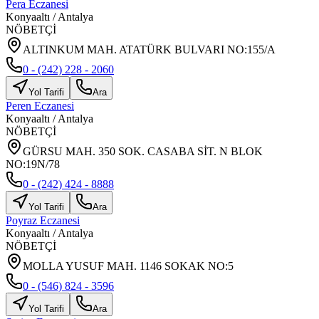
Pera Eczanesi
Konyaaltı
/
Antalya
NÖBETÇİ
ALTINKUM MAH. ATATÜRK BULVARI NO:155/A
0 - (242) 228 - 2060
Yol Tarifi
Ara
Peren Eczanesi
Konyaaltı
/
Antalya
NÖBETÇİ
GÜRSU MAH. 350 SOK. CASABA SİT. N BLOK
NO:19N/78
0 - (242) 424 - 8888
Yol Tarifi
Ara
Poyraz Eczanesi
Konyaaltı
/
Antalya
NÖBETÇİ
MOLLA YUSUF MAH. 1146 SOKAK NO:5
0 - (546) 824 - 3596
Yol Tarifi
Ara