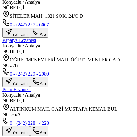
Konyaaltı
/
Antalya
NÖBETÇİ
SİTELER MAH. 1321 SOK. 24/C-D
0 - (242) 227 - 6667
Yol Tarifi
Ara
Papatya Eczanesi
Konyaaltı
/
Antalya
NÖBETÇİ
ÖĞRETMENEVLERİ MAH. ÖĞRETMENLER CAD.
NO:3/B
0 - (242) 229 - 2980
Yol Tarifi
Ara
Pelin Eczanesi
Konyaaltı
/
Antalya
NÖBETÇİ
ALTINKUM MAH. GAZİ MUSTAFA KEMAL BUL.
NO:26/A
0 - (242) 228 - 4228
Yol Tarifi
Ara