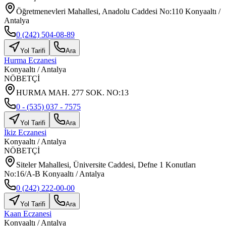
Öğretmenevleri Mahallesi, Anadolu Caddesi No:110 Konyaaltı /
Antalya
0 (242) 504-08-89
Yol Tarifi
Ara
Hurma Eczanesi
Konyaaltı
/
Antalya
NÖBETÇİ
HURMA MAH. 277 SOK. NO:13
0 - (535) 037 - 7575
Yol Tarifi
Ara
İkiz Eczanesi
Konyaaltı
/
Antalya
NÖBETÇİ
Siteler Mahallesi, Üniversite Caddesi, Defne 1 Konutları
No:16/A-B Konyaaltı / Antalya
0 (242) 222-00-00
Yol Tarifi
Ara
Kaan Eczanesi
Konyaaltı
/
Antalya