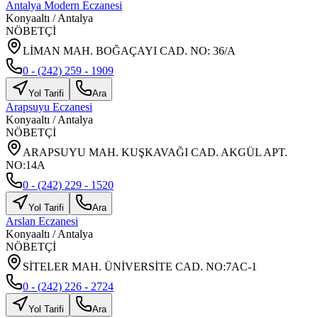
Antalya Modern Eczanesi
Konyaaltı
/
Antalya
NÖBETÇİ
LİMAN MAH. BOĞAÇAYI CAD. NO: 36/A
0 - (242) 259 - 1909
Yol Tarifi
Ara
Arapsuyu Eczanesi
Konyaaltı
/
Antalya
NÖBETÇİ
ARAPSUYU MAH. KUŞKAVAĞI CAD. AKGÜL APT.
NO:14A
0 - (242) 229 - 1520
Yol Tarifi
Ara
Arslan Eczanesi
Konyaaltı
/
Antalya
NÖBETÇİ
SİTELER MAH. ÜNİVERSİTE CAD. NO:7AC-1
0 - (242) 226 - 2724
Yol Tarifi
Ara