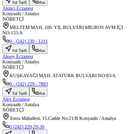
Yol Tarifi
Ara
Akinci Eczanesi
Konyaaltı
/
Antalya
NÖBETÇİ
MELTEM MAH. 100. YIL BULVARI MİGROS AVM İÇİ
NO:155/A
0 - (242) 230 - 1211
Yol Tarifi
Ara
Aksoy Eczanesi
Konyaaltı
/
Antalya
NÖBETÇİ
KUŞKAVAĞI MAH. ATATÜRK BULVARI NO:83/A
0 - (242) 229 - 7883
Yol Tarifi
Ara
Alev Eczanesi
Konyaaltı
/
Antalya
NÖBETÇİ
Toros Mahallesi, 15.Cadde No:21/B Konyaaltı / Antalya
0 (242) 229-29-30