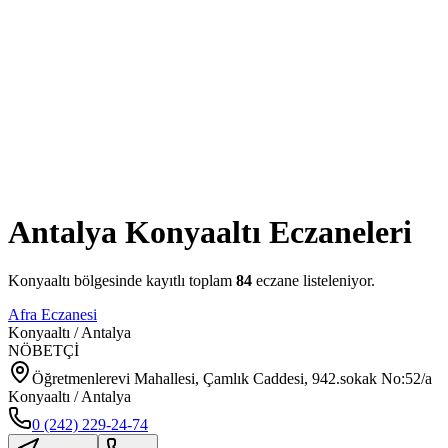
Antalya
Konyaaltı
Eczaneleri
Konyaaltı
bölgesinde kayıtlı toplam
84
eczane listeleniyor.
Afra Eczanesi
Konyaaltı
/
Antalya
NÖBETÇİ
Öğretmenlerevi Mahallesi, Çamlık Caddesi, 942.sokak No:52/a
Konyaaltı / Antalya
0 (242) 229-24-74