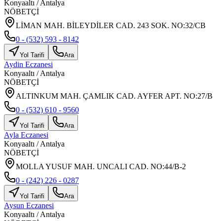
Konyaaltı
/
Antalya
NÖBETÇİ
LİMAN MAH. BİLEYDİLER CAD. 243 SOK. NO:32/CB
0 - (532) 593 - 8142
Yol Tarifi
Ara
Aydin Eczanesi
Konyaaltı
/
Antalya
NÖBETÇİ
ALTINKUM MAH. ÇAMLIK CAD. AYFER APT. NO:27/B
0 - (532) 610 - 9560
Yol Tarifi
Ara
Ayla Eczanesi
Konyaaltı
/
Antalya
NÖBETÇİ
MOLLA YUSUF MAH. UNCALI CAD. NO:44/B-2
0 - (242) 226 - 0287
Yol Tarifi
Ara
Aysun Eczanesi
Konyaaltı
/
Antalya