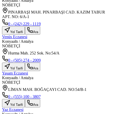
Konyaaltı
/
Antalya
NÖBETÇİ
PINARBAŞI MAH. PINARBAŞI CAD. KAZIM TABUR
APT. NO: 6/A-1
0 - (242) 229 - 1119
Yol Tarifi
Ara
Venüs Eczanesi
Konyaaltı
/
Antalya
NÖBETÇİ
Hurma Mah. 252 Sok. No:54/A
0 - (505) 274 - 2009
Yol Tarifi
Ara
Yaşam Eczanesi
Konyaaltı
/
Antalya
NÖBETÇİ
LİMAN MAH. BOĞAÇAYI CAD. NO:54/B-1
0 - (555) 100 - 3807
Yol Tarifi
Ara
Yaz Eczanesi