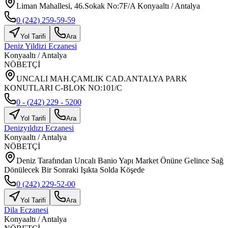
Liman Mahallesi, 46.Sokak No:7F/A Konyaaltı / Antalya
0 (242) 259-59-59
Yol Tarifi
Ara
Deniz Yildizi Eczanesi
Konyaaltı
/
Antalya
NÖBETÇİ
UNCALI MAH.ÇAMLIK CAD.ANTALYA PARK
KONUTLARI C-BLOK NO:101/C
0 - (242) 229 - 5200
Yol Tarifi
Ara
Denizyıldızı Eczanesi
Konyaaltı
/
Antalya
NÖBETÇİ
Deniz Tarafından Uncalı Banio Yapı Market Önüne Gelince Sağ
Dönülecek Bir Sonraki Işıkta Solda Köşede
0 (242) 229-52-00
Yol Tarifi
Ara
Dila Eczanesi
Konyaaltı
/
Antalya