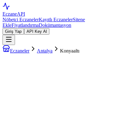
EczaneAPI
Nöbetçi Eczaneler
Kayıtlı Eczaneler
Sitene
Ekle
Fiyatlandırma
Dokümantasyon
Giriş Yap
API Key Al
Eczaneler
Antalya
Konyaaltı