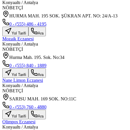
Konyaaltı
/
Antalya
NÖBETÇİ
HURMA MAH. 195 SOK. ŞÜKRAN APT. NO: 24/A-13
0 - (555) 486 - 4195
Yol Tarifi
Ara
Mozaik Eczanesi
Konyaaltı
/
Antalya
NÖBETÇİ
Hurma Mah. 195. Sok. No:34
0 - (555) 840 - 1889
Yol Tarifi
Ara
Nane Limon Eczanesi
Konyaaltı
/
Antalya
NÖBETÇİ
SARISU MAH. 169 SOK. NO:11C
0 - (553) 760 - 4880
Yol Tarifi
Ara
Olimpos Eczanesi
Konyaaltı
/
Antalya