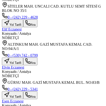
SİTELER MAH. UNCALI CAD. KUTLU SEMT SİTESİ G
BLOK NO 35/1
0 - (242) 229 - 4628
Yol Tarifi
Ara
Elif Eczanesi
Konyaaltı
/
Antalya
NÖBETÇİ
ALTINKUM MAH. GAZİ MUSTAFA KEMAL CAD.
NO:94/A/1
0 - (530) 742 - 0799
Yol Tarifi
Ara
Elvin Eczanesi
Konyaaltı
/
Antalya
NÖBETÇİ
GÜRSU MAH. GAZİ MUSTAFA KEMAL BUL. NO:83/B
0 - (242) 229 - 5341
Yol Tarifi
Ara
Esen Eczanesi
Konyaaltı
/
Antalya