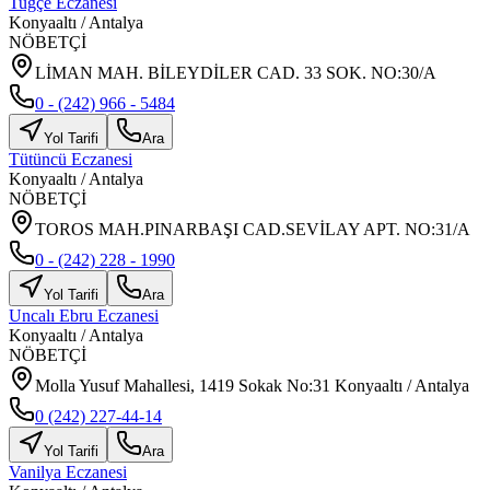
Tuğçe Eczanesi
Konyaaltı
/
Antalya
NÖBETÇİ
LİMAN MAH. BİLEYDİLER CAD. 33 SOK. NO:30/A
0 - (242) 966 - 5484
Yol Tarifi
Ara
Tütüncü Eczanesi
Konyaaltı
/
Antalya
NÖBETÇİ
TOROS MAH.PINARBAŞI CAD.SEVİLAY APT. NO:31/A
0 - (242) 228 - 1990
Yol Tarifi
Ara
Uncalı Ebru Eczanesi
Konyaaltı
/
Antalya
NÖBETÇİ
Molla Yusuf Mahallesi, 1419 Sokak No:31 Konyaaltı / Antalya
0 (242) 227-44-14
Yol Tarifi
Ara
Vanilya Eczanesi