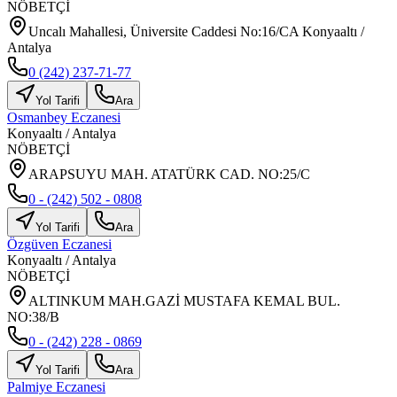
NÖBETÇİ
Uncalı Mahallesi, Üniversite Caddesi No:16/CA Konyaaltı /
Antalya
0 (242) 237-71-77
Yol Tarifi
Ara
Osmanbey Eczanesi
Konyaaltı
/
Antalya
NÖBETÇİ
ARAPSUYU MAH. ATATÜRK CAD. NO:25/C
0 - (242) 502 - 0808
Yol Tarifi
Ara
Özgüven Eczanesi
Konyaaltı
/
Antalya
NÖBETÇİ
ALTINKUM MAH.GAZİ MUSTAFA KEMAL BUL.
NO:38/B
0 - (242) 228 - 0869
Yol Tarifi
Ara
Palmiye Eczanesi