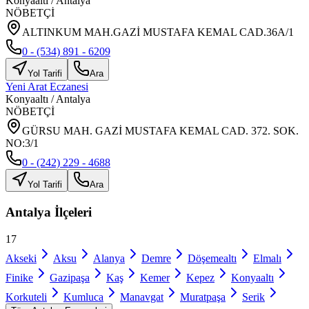
Konyaaltı
/
Antalya
NÖBETÇİ
ALTINKUM MAH.GAZİ MUSTAFA KEMAL CAD.36A/1
0 - (534) 891 - 6209
Yol Tarifi
Ara
Yeni Arat Eczanesi
Konyaaltı
/
Antalya
NÖBETÇİ
GÜRSU MAH. GAZİ MUSTAFA KEMAL CAD. 372. SOK.
NO:3/1
0 - (242) 229 - 4688
Yol Tarifi
Ara
Antalya
İlçeleri
17
Akseki
Aksu
Alanya
Demre
Döşemealtı
Elmalı
Finike
Gazipaşa
Kaş
Kemer
Kepez
Konyaaltı
Korkuteli
Kumluca
Manavgat
Muratpaşa
Serik