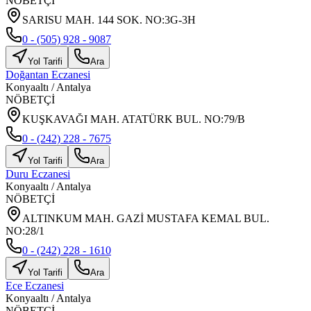
NÖBETÇİ
SARISU MAH. 144 SOK. NO:3G-3H
0 - (505) 928 - 9087
Yol Tarifi
Ara
Doğantan Eczanesi
Konyaaltı
/
Antalya
NÖBETÇİ
KUŞKAVAĞI MAH. ATATÜRK BUL. NO:79/B
0 - (242) 228 - 7675
Yol Tarifi
Ara
Duru Eczanesi
Konyaaltı
/
Antalya
NÖBETÇİ
ALTINKUM MAH. GAZİ MUSTAFA KEMAL BUL.
NO:28/1
0 - (242) 228 - 1610
Yol Tarifi
Ara
Ece Eczanesi
Konyaaltı
/
Antalya
NÖBETÇİ