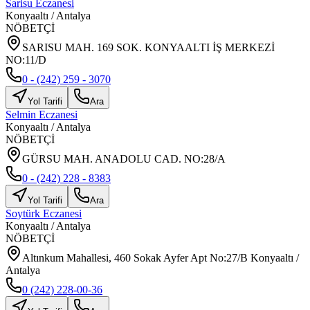
Sarisu Eczanesi
Konyaaltı
/
Antalya
NÖBETÇİ
SARISU MAH. 169 SOK. KONYAALTI İŞ MERKEZİ
NO:11/D
0 - (242) 259 - 3070
Yol Tarifi
Ara
Selmin Eczanesi
Konyaaltı
/
Antalya
NÖBETÇİ
GÜRSU MAH. ANADOLU CAD. NO:28/A
0 - (242) 228 - 8383
Yol Tarifi
Ara
Soytürk Eczanesi
Konyaaltı
/
Antalya
NÖBETÇİ
Altınkum Mahallesi, 460 Sokak Ayfer Apt No:27/B Konyaaltı /
Antalya
0 (242) 228-00-36