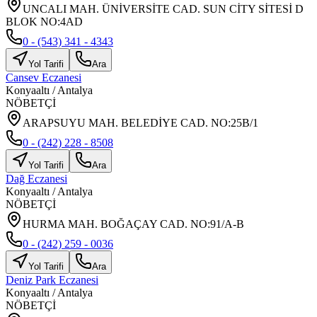
UNCALI MAH. ÜNİVERSİTE CAD. SUN CİTY SİTESİ D
BLOK NO:4AD
0 - (543) 341 - 4343
Yol Tarifi
Ara
Cansev Eczanesi
Konyaaltı
/
Antalya
NÖBETÇİ
ARAPSUYU MAH. BELEDİYE CAD. NO:25B/1
0 - (242) 228 - 8508
Yol Tarifi
Ara
Dağ Eczanesi
Konyaaltı
/
Antalya
NÖBETÇİ
HURMA MAH. BOĞAÇAY CAD. NO:91/A-B
0 - (242) 259 - 0036
Yol Tarifi
Ara
Deniz Park Eczanesi
Konyaaltı
/
Antalya
NÖBETÇİ