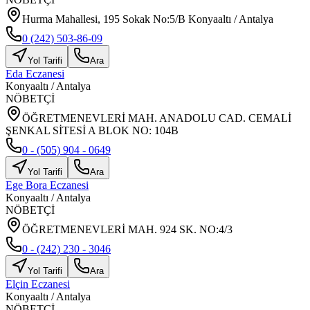
Hurma Mahallesi, 195 Sokak No:5/B Konyaaltı / Antalya
0 (242) 503-86-09
Yol Tarifi
Ara
Eda Eczanesi
Konyaaltı
/
Antalya
NÖBETÇİ
ÖĞRETMENEVLERİ MAH. ANADOLU CAD. CEMALİ
ŞENKAL SİTESİ A BLOK NO: 104B
0 - (505) 904 - 0649
Yol Tarifi
Ara
Ege Bora Eczanesi
Konyaaltı
/
Antalya
NÖBETÇİ
ÖĞRETMENEVLERİ MAH. 924 SK. NO:4/3
0 - (242) 230 - 3046
Yol Tarifi
Ara
Elçin Eczanesi
Konyaaltı
/
Antalya
NÖBETÇİ