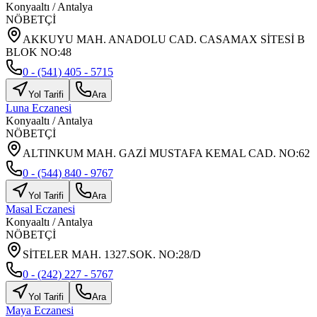
Konyaaltı
/
Antalya
NÖBETÇİ
AKKUYU MAH. ANADOLU CAD. CASAMAX SİTESİ B
BLOK NO:48
0 - (541) 405 - 5715
Yol Tarifi
Ara
Luna Eczanesi
Konyaaltı
/
Antalya
NÖBETÇİ
ALTINKUM MAH. GAZİ MUSTAFA KEMAL CAD. NO:62
0 - (544) 840 - 9767
Yol Tarifi
Ara
Masal Eczanesi
Konyaaltı
/
Antalya
NÖBETÇİ
SİTELER MAH. 1327.SOK. NO:28/D
0 - (242) 227 - 5767
Yol Tarifi
Ara
Maya Eczanesi