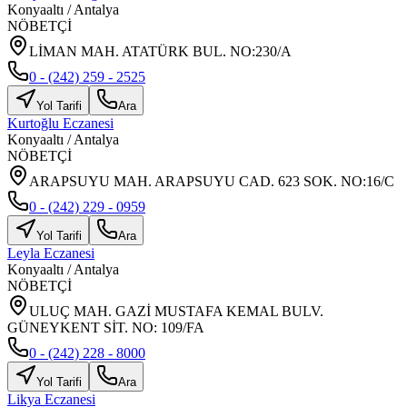
Konyaaltı
/
Antalya
NÖBETÇİ
LİMAN MAH. ATATÜRK BUL. NO:230/A
0 - (242) 259 - 2525
Yol Tarifi
Ara
Kurtoğlu Eczanesi
Konyaaltı
/
Antalya
NÖBETÇİ
ARAPSUYU MAH. ARAPSUYU CAD. 623 SOK. NO:16/C
0 - (242) 229 - 0959
Yol Tarifi
Ara
Leyla Eczanesi
Konyaaltı
/
Antalya
NÖBETÇİ
ULUÇ MAH. GAZİ MUSTAFA KEMAL BULV.
GÜNEYKENT SİT. NO: 109/FA
0 - (242) 228 - 8000
Yol Tarifi
Ara
Likya Eczanesi