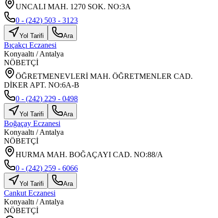
UNCALI MAH. 1270 SOK. NO:3A
0 - (242) 503 - 3123
Yol Tarifi
Ara
Bıçakçı Eczanesi
Konyaaltı
/
Antalya
NÖBETÇİ
ÖĞRETMENEVLERİ MAH. ÖĞRETMENLER CAD.
DİKER APT. NO:6A-B
0 - (242) 229 - 0498
Yol Tarifi
Ara
Boğaçay Eczanesi
Konyaaltı
/
Antalya
NÖBETÇİ
HURMA MAH. BOĞAÇAYI CAD. NO:88/A
0 - (242) 259 - 6066
Yol Tarifi
Ara
Cankut Eczanesi
Konyaaltı
/
Antalya
NÖBETÇİ