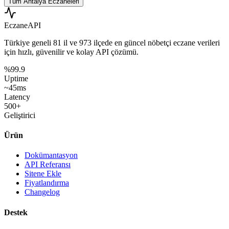
Tüm
Antalya
Eczaneleri
Eczane
API
Türkiye geneli
81 il
ve
973 ilçede
en güncel nöbetçi eczane verileri
için hızlı, güvenilir ve kolay API çözümü.
%99.9
Uptime
~45ms
Latency
500+
Geliştirici
Ürün
Dokümantasyon
API Referansı
Sitene Ekle
Fiyatlandırma
Changelog
Destek