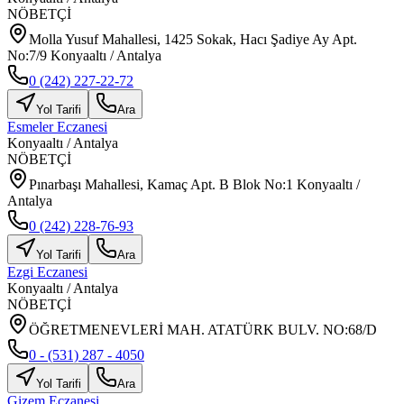
NÖBETÇİ
Molla Yusuf Mahallesi, 1425 Sokak, Hacı Şadiye Ay Apt.
No:7/9 Konyaaltı / Antalya
0 (242) 227-22-72
Yol Tarifi
Ara
Esmeler Eczanesi
Konyaaltı
/
Antalya
NÖBETÇİ
Pınarbaşı Mahallesi, Kamaç Apt. B Blok No:1 Konyaaltı /
Antalya
0 (242) 228-76-93
Yol Tarifi
Ara
Ezgi Eczanesi
Konyaaltı
/
Antalya
NÖBETÇİ
ÖĞRETMENEVLERİ MAH. ATATÜRK BULV. NO:68/D
0 - (531) 287 - 4050
Yol Tarifi
Ara
Gizem Eczanesi