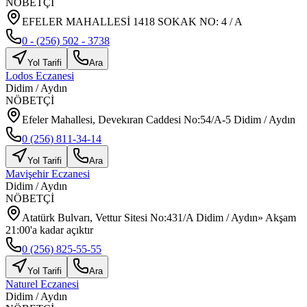
NÖBETÇİ
EFELER MAHALLESİ 1418 SOKAK NO: 4 / A
0 - (256) 502 - 3738
Yol Tarifi
Ara
Lodos Eczanesi
Didim
/
Aydın
NÖBETÇİ
Efeler Mahallesi, Devekıran Caddesi No:54/A-5 Didim / Aydın
0 (256) 811-34-14
Yol Tarifi
Ara
Mavişehir Eczanesi
Didim
/
Aydın
NÖBETÇİ
Atatürk Bulvarı, Vettur Sitesi No:431/A Didim / Aydın» Akşam
21:00'a kadar açıktır
0 (256) 825-55-55
Yol Tarifi
Ara
Naturel Eczanesi
Didim
/
Aydın