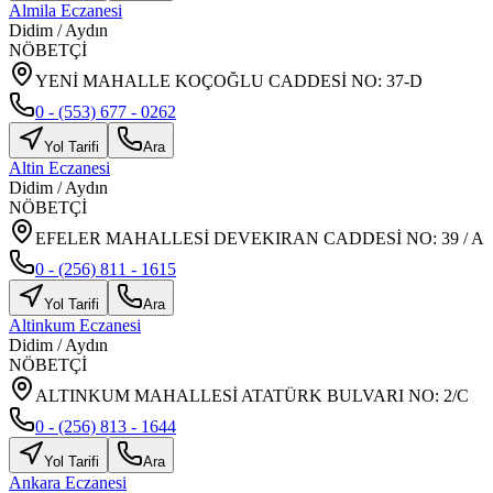
Almila Eczanesi
Didim
/
Aydın
NÖBETÇİ
YENİ MAHALLE KOÇOĞLU CADDESİ NO: 37-D
0 - (553) 677 - 0262
Yol Tarifi
Ara
Altin Eczanesi
Didim
/
Aydın
NÖBETÇİ
EFELER MAHALLESİ DEVEKIRAN CADDESİ NO: 39 / A
0 - (256) 811 - 1615
Yol Tarifi
Ara
Altinkum Eczanesi
Didim
/
Aydın
NÖBETÇİ
ALTINKUM MAHALLESİ ATATÜRK BULVARI NO: 2/C
0 - (256) 813 - 1644
Yol Tarifi
Ara
Ankara Eczanesi