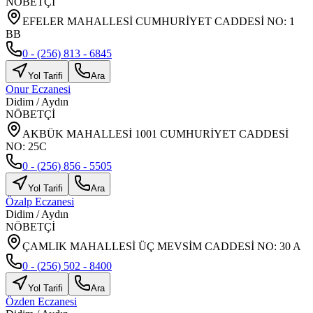
NÖBETÇİ
EFELER MAHALLESİ CUMHURİYET CADDESİ NO: 1
BB
0 - (256) 813 - 6845
Yol Tarifi
Ara
Onur Eczanesi
Didim
/
Aydın
NÖBETÇİ
AKBÜK MAHALLESİ 1001 CUMHURİYET CADDESİ
NO: 25C
0 - (256) 856 - 5505
Yol Tarifi
Ara
Özalp Eczanesi
Didim
/
Aydın
NÖBETÇİ
ÇAMLIK MAHALLESİ ÜÇ MEVSİM CADDESİ NO: 30 A
0 - (256) 502 - 8400
Yol Tarifi
Ara
Özden Eczanesi