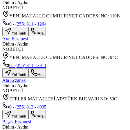
Didim
/
Aydın
NÖBETÇİ
YENİ MAHALLE CUMHURİYET CADDESİ NO: 110B
0 - (256) 811 - 1264
Yol Tarifi
Ara
Aral Eczanesi
Didim
/
Aydın
NÖBETÇİ
YENİ MAHALLE CUMHURİYET CADDESİ NO: 94C
0 - (256) 811 - 3311
Yol Tarifi
Ara
Ata Eczanesi
Didim
/
Aydın
NÖBETÇİ
EFELER MAHALLESİ ATATÜRK BULVARI NO: 53C
0 - (256) 813 - 4005
Yol Tarifi
Ara
Başak Eczanesi
Didim
/
Aydın