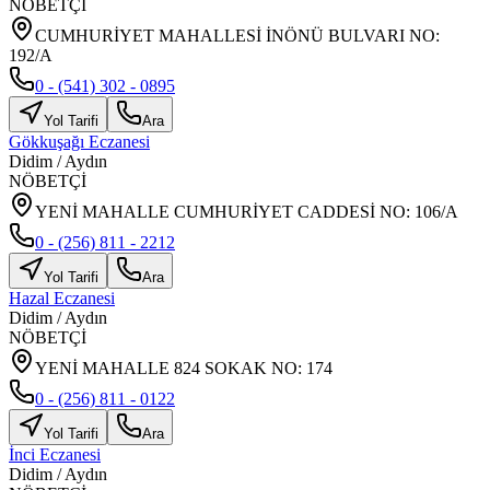
NÖBETÇİ
CUMHURİYET MAHALLESİ İNÖNÜ BULVARI NO:
192/A
0 - (541) 302 - 0895
Yol Tarifi
Ara
Gökkuşağı Eczanesi
Didim
/
Aydın
NÖBETÇİ
YENİ MAHALLE CUMHURİYET CADDESİ NO: 106/A
0 - (256) 811 - 2212
Yol Tarifi
Ara
Hazal Eczanesi
Didim
/
Aydın
NÖBETÇİ
YENİ MAHALLE 824 SOKAK NO: 174
0 - (256) 811 - 0122
Yol Tarifi
Ara
İnci Eczanesi
Didim
/
Aydın