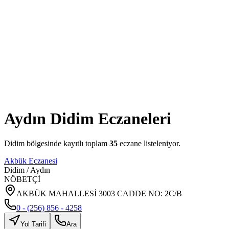
Aydın
Didim
Eczaneleri
Didim
bölgesinde kayıtlı toplam
35
eczane listeleniyor.
Akbük Eczanesi
Didim
/
Aydın
NÖBETÇİ
AKBÜK MAHALLESİ 3003 CADDE NO: 2C/B
0 - (256) 856 - 4258
Yol Tarifi
Ara