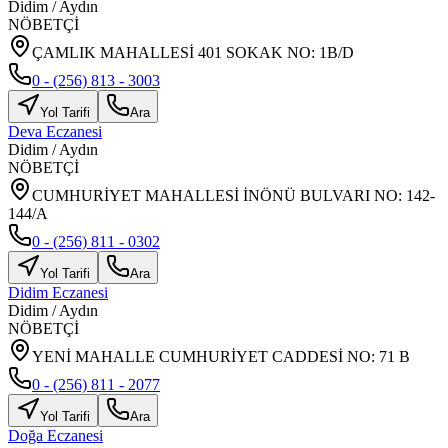
Didim
/
Aydın
NÖBETÇİ
ÇAMLIK MAHALLESİ 401 SOKAK NO: 1B/D
0 - (256) 813 - 3003
Yol Tarifi
Ara
Deva Eczanesi
Didim
/
Aydın
NÖBETÇİ
CUMHURİYET MAHALLESİ İNÖNÜ BULVARI NO: 142-
144/A
0 - (256) 811 - 0302
Yol Tarifi
Ara
Didim Eczanesi
Didim
/
Aydın
NÖBETÇİ
YENİ MAHALLE CUMHURİYET CADDESİ NO: 71 B
0 - (256) 811 - 2077
Yol Tarifi
Ara
Doğa Eczanesi