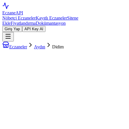
EczaneAPI
Nöbetçi Eczaneler
Kayıtlı Eczaneler
Sitene
Ekle
Fiyatlandırma
Dokümantasyon
Giriş Yap
API Key Al
Eczaneler
Aydın
Didim