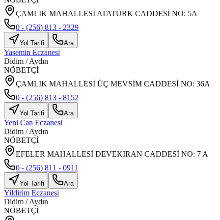
ÇAMLIK MAHALLESİ ATATÜRK CADDESİ NO: 5A
0 - (256) 813 - 2329
Yol Tarifi
Ara
Yasemin Eczanesi
Didim
/
Aydın
NÖBETÇİ
ÇAMLIK MAHALLESİ ÜÇ MEVSİM CADDESİ NO: 36A
0 - (256) 813 - 8152
Yol Tarifi
Ara
Yeni Can Eczanesi
Didim
/
Aydın
NÖBETÇİ
EFELER MAHALLESİ DEVEKIRAN CADDESİ NO: 7 A
0 - (256) 811 - 0911
Yol Tarifi
Ara
Yildirim Eczanesi
Didim
/
Aydın
NÖBETÇİ