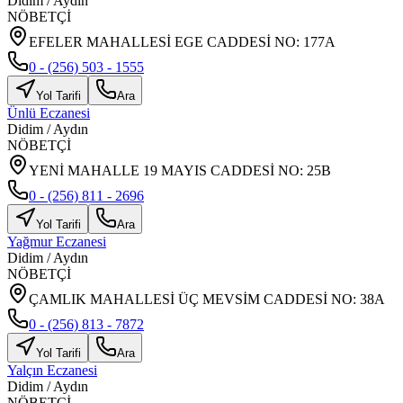
Didim
/
Aydın
NÖBETÇİ
EFELER MAHALLESİ EGE CADDESİ NO: 177A
0 - (256) 503 - 1555
Yol Tarifi
Ara
Ünlü Eczanesi
Didim
/
Aydın
NÖBETÇİ
YENİ MAHALLE 19 MAYIS CADDESİ NO: 25B
0 - (256) 811 - 2696
Yol Tarifi
Ara
Yağmur Eczanesi
Didim
/
Aydın
NÖBETÇİ
ÇAMLIK MAHALLESİ ÜÇ MEVSİM CADDESİ NO: 38A
0 - (256) 813 - 7872
Yol Tarifi
Ara
Yalçın Eczanesi
Didim
/
Aydın
NÖBETÇİ