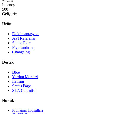
~45ms
Latency
500+
Geliştirici
Ürün
Dokümantasyon
API Referansı
Sitene Ekle
Fiyatlandırma
Changelog
Destek
Blog
Yardım Merkezi
İletişim
Status Page
SLA Garantisi
Hukuki
Kullanım Koşulları