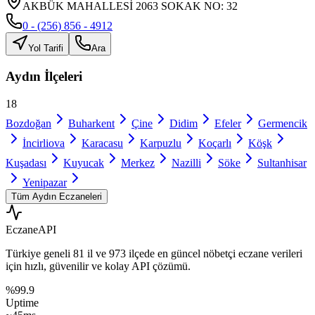
AKBÜK MAHALLESİ 2063 SOKAK NO: 32
0 - (256) 856 - 4912
Yol Tarifi
Ara
Aydın
İlçeleri
18
Bozdoğan
Buharkent
Çine
Didim
Efeler
Germencik
İncirliova
Karacasu
Karpuzlu
Koçarlı
Köşk
Kuşadası
Kuyucak
Merkez
Nazilli
Söke
Sultanhisar
Yenipazar
Tüm
Aydın
Eczaneleri
Eczane
API
Türkiye geneli
81 il
ve
973 ilçede
en güncel nöbetçi eczane verileri
için hızlı, güvenilir ve kolay API çözümü.
%99.9
Uptime