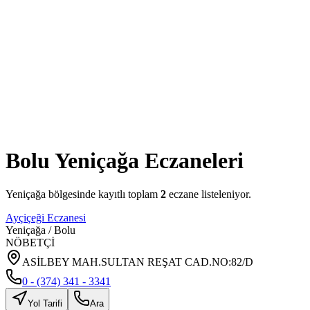
Bolu
Yeniçağa
Eczaneleri
Yeniçağa
bölgesinde kayıtlı toplam
2
eczane listeleniyor.
Ayçiçeği Eczanesi
Yeniçağa
/
Bolu
NÖBETÇİ
ASİLBEY MAH.SULTAN REŞAT CAD.NO:82/D
0 - (374) 341 - 3341
Yol Tarifi
Ara