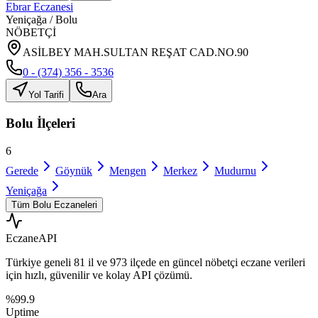
Ebrar Eczanesi
Yeniçağa
/
Bolu
NÖBETÇİ
ASİLBEY MAH.SULTAN REŞAT CAD.NO.90
0 - (374) 356 - 3536
Yol Tarifi
Ara
Bolu
İlçeleri
6
Gerede
Göynük
Mengen
Merkez
Mudurnu
Yeniçağa
Tüm
Bolu
Eczaneleri
Eczane
API
Türkiye geneli
81 il
ve
973 ilçede
en güncel nöbetçi eczane verileri
için hızlı, güvenilir ve kolay API çözümü.
%99.9
Uptime