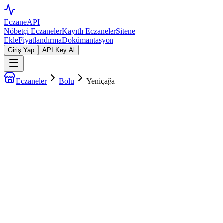
EczaneAPI
Nöbetçi Eczaneler
Kayıtlı Eczaneler
Sitene
Ekle
Fiyatlandırma
Dokümantasyon
Giriş Yap
API Key Al
Eczaneler
Bolu
Yeniçağa