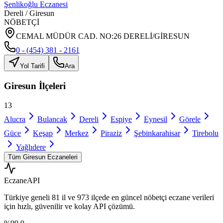
Şenlikoğlu Eczanesi
Dereli
/
Giresun
NÖBETÇİ
CEMAL MÜDÜR CAD. NO:26 DERELİ/GİRESUN
0 - (454) 381 - 2161
Yol Tarifi
Ara
Giresun
İlçeleri
13
Alucra
Bulancak
Dereli
Espiye
Eynesil
Görele
Güce
Keşap
Merkez
Piraziz
Şebinkarahisar
Tirebolu
Yağlıdere
Tüm
Giresun
Eczaneleri
Eczane
API
Türkiye geneli
81 il
ve
973 ilçede
en güncel nöbetçi eczane verileri
için hızlı, güvenilir ve kolay API çözümü.