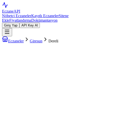
EczaneAPI
Nöbetçi Eczaneler
Kayıtlı Eczaneler
Sitene
Ekle
Fiyatlandırma
Dokümantasyon
Giriş Yap
API Key Al
Eczaneler
Giresun
Dereli