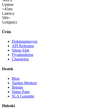
%99.9
Uptime
~45ms
Latency
500+
Geliştirici
Ürün
Dokümantasyon
API Referansı
Sitene Ekle
Fiyatlandırma
Changelog
Destek
Blog
Yardım Merkezi
İletişim
Status Page
SLA Garantisi
Hukuki