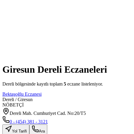
Giresun
Dereli
Eczaneleri
Dereli
bölgesinde kayıtlı toplam
5
eczane listeleniyor.
Bektaşoğlu Eczanesi
Dereli
/
Giresun
NÖBETÇİ
Dereli Mah. Cumhuriyet Cad. No:20/T5
0 - (454) 381 - 3121
Yol Tarifi
Ara