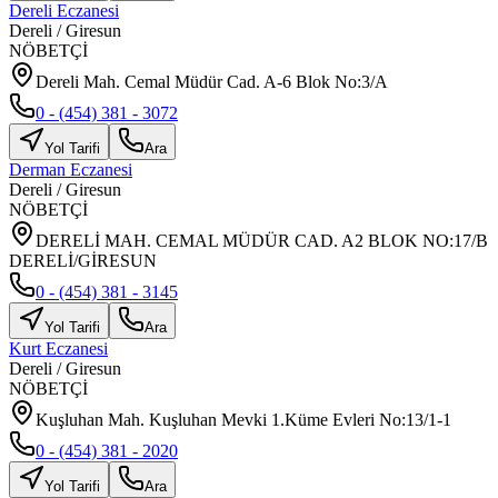
Dereli Eczanesi
Dereli
/
Giresun
NÖBETÇİ
Dereli Mah. Cemal Müdür Cad. A-6 Blok No:3/A
0 - (454) 381 - 3072
Yol Tarifi
Ara
Derman Eczanesi
Dereli
/
Giresun
NÖBETÇİ
DERELİ MAH. CEMAL MÜDÜR CAD. A2 BLOK NO:17/B
DERELİ/GİRESUN
0 - (454) 381 - 3145
Yol Tarifi
Ara
Kurt Eczanesi
Dereli
/
Giresun
NÖBETÇİ
Kuşluhan Mah. Kuşluhan Mevki 1.Küme Evleri No:13/1-1
0 - (454) 381 - 2020
Yol Tarifi
Ara