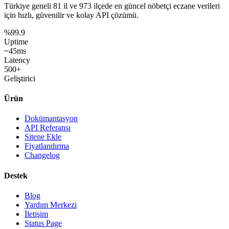
Türkiye geneli
81 il
ve
973 ilçede
en güncel nöbetçi eczane verileri
için hızlı, güvenilir ve kolay API çözümü.
%99.9
Uptime
~45ms
Latency
500+
Geliştirici
Ürün
Dokümantasyon
API Referansı
Sitene Ekle
Fiyatlandırma
Changelog
Destek
Blog
Yardım Merkezi
İletişim
Status Page