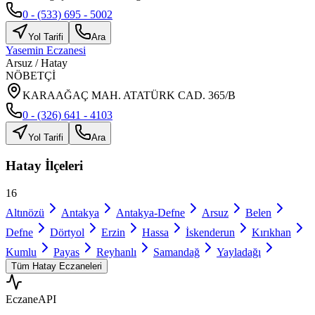
0 - (533) 695 - 5002
Yol Tarifi
Ara
Yasemin Eczanesi
Arsuz
/
Hatay
NÖBETÇİ
KARAAĞAÇ MAH. ATATÜRK CAD. 365/B
0 - (326) 641 - 4103
Yol Tarifi
Ara
Hatay
İlçeleri
16
Altınözü
Antakya
Antakya-Defne
Arsuz
Belen
Defne
Dörtyol
Erzin
Hassa
İskenderun
Kırıkhan
Kumlu
Payas
Reyhanlı
Samandağ
Yayladağı
Tüm
Hatay
Eczaneleri
Eczane
API