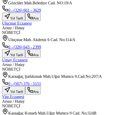
Gözcüler Mah.Belediye Cad. NO:19/A
0 - (326) 661 - 3629
Yol Tarifi
Ara
Uluçınar Eczanesi
Arsuz
/
Hatay
NÖBETÇİ
Uluçınar Mah. Akdeniz 6 Cad. No:114/A
0 - (326) 643 - 2399
Yol Tarifi
Ara
Umay Eczanesi
Arsuz
/
Hatay
NÖBETÇİ
Karaağaç Şarkkonak Mah.Uğur Mumcu 9.Cad.No:207/A
0 - (507) 376 - 5151
Yol Tarifi
Ara
Vita Eczanesi
Arsuz
/
Hatay
NÖBETÇİ
Karaağaç Konarlı Mah.Uğur Mumcu 9 Cad. No:324B