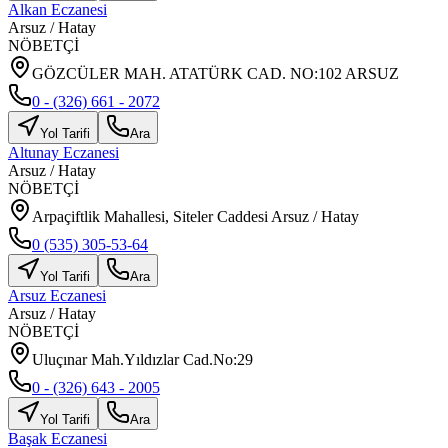
Alkan Eczanesi
Arsuz
/
Hatay
NÖBETÇİ
GÖZCÜLER MAH. ATATÜRK CAD. NO:102 ARSUZ
0 - (326) 661 - 2072
Yol Tarifi
Ara
Altunay Eczanesi
Arsuz
/
Hatay
NÖBETÇİ
Arpaçiftlik Mahallesi, Siteler Caddesi Arsuz / Hatay
0 (535) 305-53-64
Yol Tarifi
Ara
Arsuz Eczanesi
Arsuz
/
Hatay
NÖBETÇİ
Uluçınar Mah.Yıldızlar Cad.No:29
0 - (326) 643 - 2005
Yol Tarifi
Ara
Başak Eczanesi