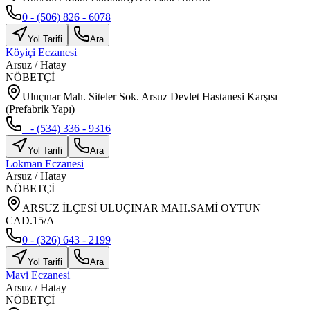
0 - (506) 826 - 6078
Yol Tarifi
Ara
Köyiçi Eczanesi
Arsuz
/
Hatay
NÖBETÇİ
Uluçınar Mah. Siteler Sok. Arsuz Devlet Hastanesi Karşısı
(Prefabrik Yapı)
_ - (534) 336 - 9316
Yol Tarifi
Ara
Lokman Eczanesi
Arsuz
/
Hatay
NÖBETÇİ
ARSUZ İLÇESİ ULUÇINAR MAH.SAMİ OYTUN
CAD.15/A
0 - (326) 643 - 2199
Yol Tarifi
Ara
Mavi Eczanesi
Arsuz
/
Hatay
NÖBETÇİ