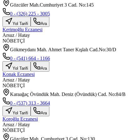
Gözcüler Mah.Cumhuriyet 3 Cad. No:145
0 - (326) 225 - 3005
Yol Tarifi
Ara
Kerimoğlu Eczanesi
Arsuz
/
Hatay
NÖBETÇİ
Gökmeydanı Mah. Ahmet Taner Kışlalı Cad.No:30/D
0 - (541) 664 - 1166
Yol Tarifi
Ara
Konak Eczanesi
Arsuz
/
Hatay
NÖBETÇİ
Karaağaç Övündük Mah. Deniz (Övündük) Cad. No:84/B
0 - (537) 313 - 3664
Yol Tarifi
Ara
Koroğlu Eczanesi
Arsuz
/
Hatay
NÖBETÇİ
Gözcüler Mah. Cumhuriyet 3 Cad. No:130