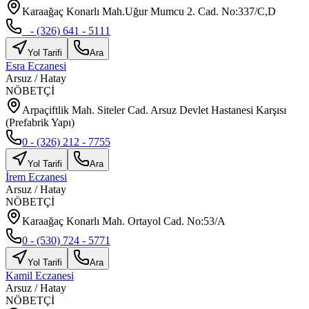
Karaağaç Konarlı Mah.Uğur Mumcu 2. Cad. No:337/C,D
_ - (326) 641 - 5111
Yol Tarifi
Ara
Esra Eczanesi
Arsuz
/
Hatay
NÖBETÇİ
Arpaçiftlik Mah. Siteler Cad. Arsuz Devlet Hastanesi Karşısı
(Prefabrik Yapı)
0 - (326) 212 - 7755
Yol Tarifi
Ara
İrem Eczanesi
Arsuz
/
Hatay
NÖBETÇİ
Karaağaç Konarlı Mah. Ortayol Cad. No:53/A
0 - (530) 724 - 5771
Yol Tarifi
Ara
Kamil Eczanesi
Arsuz
/
Hatay
NÖBETÇİ