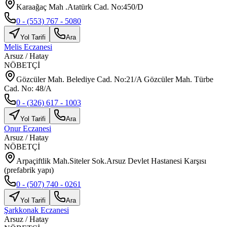
Karaağaç Mah .Atatürk Cad. No:450/D
0 - (553) 767 - 5080
Yol Tarifi
Ara
Melis Eczanesi
Arsuz
/
Hatay
NÖBETÇİ
Gözcüler Mah. Belediye Cad. No:21/A Gözcüler Mah. Türbe
Cad. No: 48/A
0 - (326) 617 - 1003
Yol Tarifi
Ara
Onur Eczanesi
Arsuz
/
Hatay
NÖBETÇİ
Arpaçiftlik Mah.Siteler Sok.Arsuz Devlet Hastanesi Karşısı
(prefabrik yapı)
0 - (507) 740 - 0261
Yol Tarifi
Ara
Şarkkonak Eczanesi
Arsuz
/
Hatay