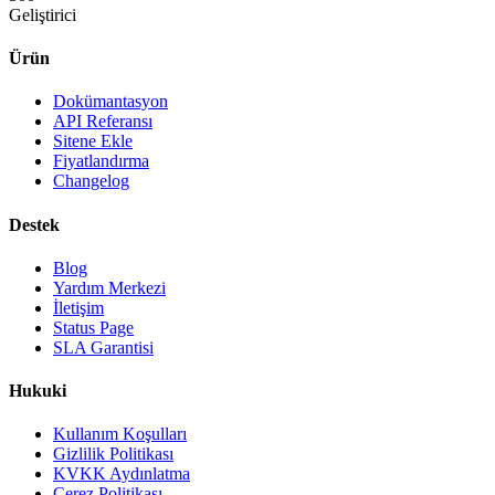
Geliştirici
Ürün
Dokümantasyon
API Referansı
Sitene Ekle
Fiyatlandırma
Changelog
Destek
Blog
Yardım Merkezi
İletişim
Status Page
SLA Garantisi
Hukuki
Kullanım Koşulları
Gizlilik Politikası
KVKK Aydınlatma
Çerez Politikası