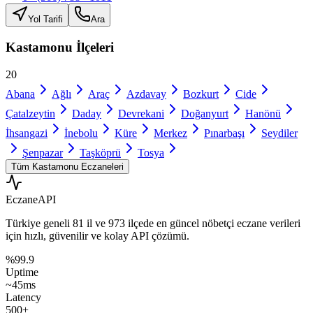
Yol Tarifi
Ara
Kastamonu
İlçeleri
20
Abana
Ağlı
Araç
Azdavay
Bozkurt
Cide
Çatalzeytin
Daday
Devrekani
Doğanyurt
Hanönü
İhsangazi
İnebolu
Küre
Merkez
Pınarbaşı
Seydiler
Şenpazar
Taşköprü
Tosya
Tüm
Kastamonu
Eczaneleri
Eczane
API
Türkiye geneli
81 il
ve
973 ilçede
en güncel nöbetçi eczane verileri
için hızlı, güvenilir ve kolay API çözümü.
%99.9
Uptime
~45ms
Latency
500+