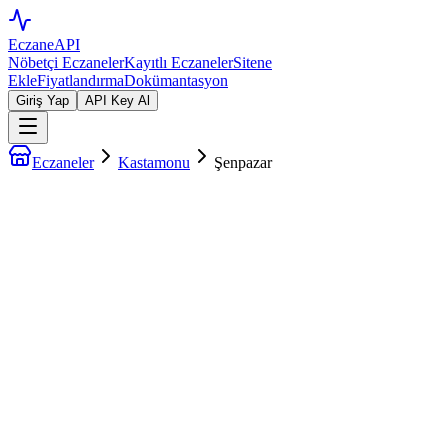
EczaneAPI
Nöbetçi Eczaneler
Kayıtlı Eczaneler
Sitene
Ekle
Fiyatlandırma
Dokümantasyon
Giriş Yap
API Key Al
Eczaneler
Kastamonu
Şenpazar