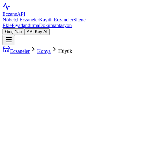
EczaneAPI
Nöbetçi Eczaneler
Kayıtlı Eczaneler
Sitene
Ekle
Fiyatlandırma
Dokümantasyon
Giriş Yap
API Key Al
Eczaneler
Konya
Hüyük