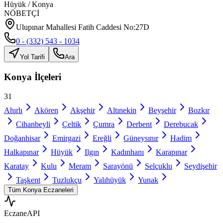
Hüyük
/
Konya
NÖBETÇİ
Ulupınar Mahallesi Fatih Caddesi No:27D
0 - (332) 543 - 1034
Yol Tarifi
Ara
Konya
İlçeleri
31
Ahırlı
Akören
Akşehir
Altınekin
Beyşehir
Bozkır
Cihanbeyli
Çeltik
Çumra
Derbent
Derebucak
Doğanhisar
Emirgazi
Ereğli
Güneysınır
Hadim
Halkapınar
Hüyük
Ilgın
Kadınhanı
Karapınar
Karatay
Kulu
Meram
Sarayönü
Selçuklu
Seydişehir
Taşkent
Tuzlukçu
Yalıhüyük
Yunak
Tüm
Konya
Eczaneleri
Eczane
API