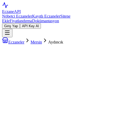
EczaneAPI
Nöbetçi Eczaneler
Kayıtlı Eczaneler
Sitene
Ekle
Fiyatlandırma
Dokümantasyon
Giriş Yap
API Key Al
Eczaneler
Mersin
Aydıncık