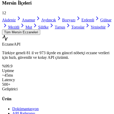
Mersin
İlçeleri
12
Akdeniz
Anamur
Aydıncık
Bozyazı
Erdemli
Gülnar
Mezitli
Mut
Silifke
Tarsus
Toroslar
Yenişehir
Tüm
Mersin
Eczaneleri
Eczane
API
Türkiye geneli
81 il
ve
973 ilçede
en güncel nöbetçi eczane verileri
için hızlı, güvenilir ve kolay API çözümü.
%99.9
Uptime
~45ms
Latency
500+
Geliştirici
Ürün
Dokümantasyon
API Referansı