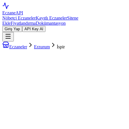
EczaneAPI
Nöbetçi Eczaneler
Kayıtlı Eczaneler
Sitene
Ekle
Fiyatlandırma
Dokümantasyon
Giriş Yap
API Key Al
Eczaneler
Erzurum
İspir