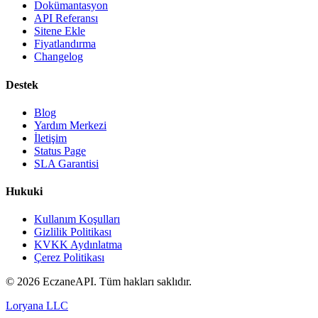
Dokümantasyon
API Referansı
Sitene Ekle
Fiyatlandırma
Changelog
Destek
Blog
Yardım Merkezi
İletişim
Status Page
SLA Garantisi
Hukuki
Kullanım Koşulları
Gizlilik Politikası
KVKK Aydınlatma
Çerez Politikası
©
2026
EczaneAPI. Tüm hakları saklıdır.
Loryana LLC