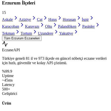
Erzurum
İlçeleri
15
Aşkale
Aziziye
Çat
Hınıs
Horasan
İspir
Karaçoban
Karayazı
Oltu
Palandöken
Pasinler
Tekman
Tortum
Uzundere
Yakutiye
Tüm
Erzurum
Eczaneleri
Eczane
API
Türkiye geneli
81 il
ve
973 ilçede
en güncel nöbetçi eczane verileri
için hızlı, güvenilir ve kolay API çözümü.
%99.9
Uptime
~45ms
Latency
500+
Geliştirici
Ürün