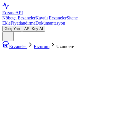
EczaneAPI
Nöbetçi Eczaneler
Kayıtlı Eczaneler
Sitene
Ekle
Fiyatlandırma
Dokümantasyon
Giriş Yap
API Key Al
Eczaneler
Erzurum
Uzundere