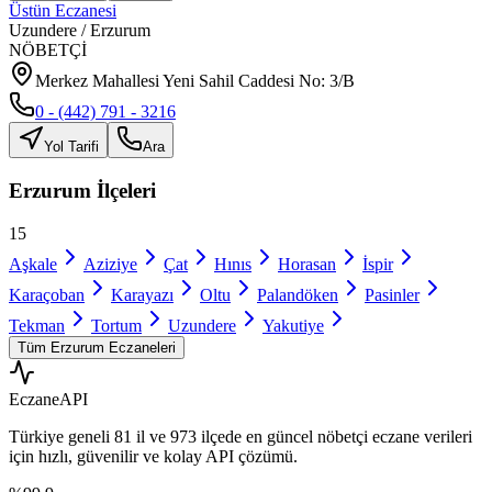
Üstün Eczanesi
Uzundere
/
Erzurum
NÖBETÇİ
Merkez Mahallesi Yeni Sahil Caddesi No: 3/B
0 - (442) 791 - 3216
Yol Tarifi
Ara
Erzurum
İlçeleri
15
Aşkale
Aziziye
Çat
Hınıs
Horasan
İspir
Karaçoban
Karayazı
Oltu
Palandöken
Pasinler
Tekman
Tortum
Uzundere
Yakutiye
Tüm
Erzurum
Eczaneleri
Eczane
API
Türkiye geneli
81 il
ve
973 ilçede
en güncel nöbetçi eczane verileri
için hızlı, güvenilir ve kolay API çözümü.