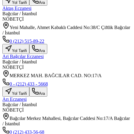
Yol Tarifi
Ara
Aktaş Eczanesi
Bağcılar
/
İstanbul
NÖBETÇİ
Yeni Mahalle, Ahmet Kabaklı Caddesi No:38/C Çiftlik Bağcılar
/ İstanbul
0 (212) 515-89-22
Yol Tarifi
Ara
Ari Bağcılar Eczanesi
Bağcılar
/
İstanbul
NÖBETÇİ
MERKEZ MAH. BAĞCILAR CAD. NO:17/A
0 - (212) 433 - 5668
Yol Tarifi
Ara
Arı Eczanesi
Bağcılar
/
İstanbul
NÖBETÇİ
Bağcılar Merkez Mahallesi, Bağcılar Caddesi No:17/A Bağcılar
/ İstanbul
0 (212) 433-56-68