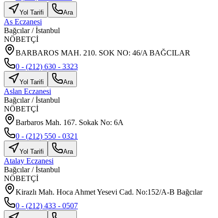
Yol Tarifi
Ara
As Eczanesi
Bağcılar
/
İstanbul
NÖBETÇİ
BARBAROS MAH. 210. SOK NO: 46/A BAĞCILAR
0 - (212) 630 - 3323
Yol Tarifi
Ara
Aslan Eczanesi
Bağcılar
/
İstanbul
NÖBETÇİ
Barbaros Mah. 167. Sokak No: 6A
0 - (212) 550 - 0321
Yol Tarifi
Ara
Atalay Eczanesi
Bağcılar
/
İstanbul
NÖBETÇİ
Kirazlı Mah. Hoca Ahmet Yesevi Cad. No:152/A-B Bağcılar
0 - (212) 433 - 0507