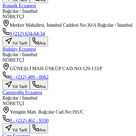
Botanik Eczanesi
Bağcılar
/
İstanbul
NÖBETÇİ
Merkez Mahallesi, İstanbul Caddesi No:30/A Bağcılar / İstanbul
0 (212) 634-64-34
Yol Tarifi
Ara
Buğday Eczanesi
Bağcılar
/
İstanbul
NÖBETÇİ
GÜNEŞLİ MAH.ÜSKÜP CAD.NO:129-133/F
0 - (212) 489 - 0062
Yol Tarifi
Ara
Cansızoğlu Eczanesi
Bağcılar
/
İstanbul
NÖBETÇİ
Yenigün Mah. Bağcılar Cad.No:191/C
0 - (212) 462 - 9330
Yol Tarifi
Ara
Çare Eczanesi