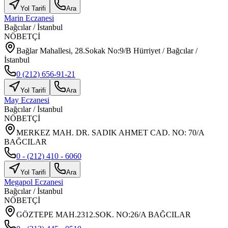
Yol Tarifi
Ara
Marin Eczanesi
Bağcılar
/
İstanbul
NÖBETÇİ
Bağlar Mahallesi, 28.Sokak No:9/B Hürriyet / Bağcılar /
İstanbul
0 (212) 656-91-21
Yol Tarifi
Ara
May Eczanesi
Bağcılar
/
İstanbul
NÖBETÇİ
MERKEZ MAH. DR. SADIK AHMET CAD. NO: 70/A
BAĞCILAR
0 - (212) 410 - 6060
Yol Tarifi
Ara
Megapol Eczanesi
Bağcılar
/
İstanbul
NÖBETÇİ
GÖZTEPE MAH.2312.SOK. NO:26/A BAĞCILAR