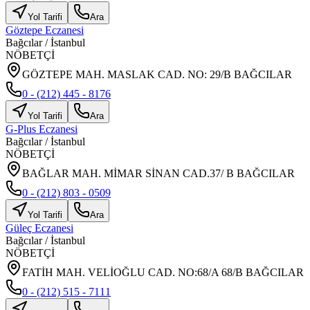
Yol Tarifi
Ara
Göztepe Eczanesi
Bağcılar
/
İstanbul
NÖBETÇİ
GÖZTEPE MAH. MASLAK CAD. NO: 29/B BAĞCILAR
0 - (212) 445 - 8176
Yol Tarifi
Ara
G-Plus Eczanesi
Bağcılar
/
İstanbul
NÖBETÇİ
BAĞLAR MAH. MİMAR SİNAN CAD.37/ B BAĞCILAR
0 - (212) 803 - 0509
Yol Tarifi
Ara
Güleç Eczanesi
Bağcılar
/
İstanbul
NÖBETÇİ
FATİH MAH. VELİOĞLU CAD. NO:68/A 68/B BAĞCILAR
0 - (212) 515 - 7111