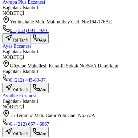
Avrupa Plus Eczanesi
Bağcılar
/
İstanbul
NÖBETÇİ
Yenimahalle Mah. Mahmutbey Cad. No:164-176AE
0 - (553) 691 - 9201
Yol Tarifi
Ara
Ayas Eczanesi
Bağcılar
/
İstanbul
NÖBETÇİ
Göztepe Mahallesi, Karanfil Sokak No:54/A Demirkapı
Bağcılar / İstanbul
0 (212) 445-80-37
Yol Tarifi
Ara
Aybüke Eczanesi
Bağcılar
/
İstanbul
NÖBETÇİ
15 Temmuz Mah. Cami Yolu Cad. No:65/A
0 - (212) 657 - 6867
Yol Tarifi
Ara