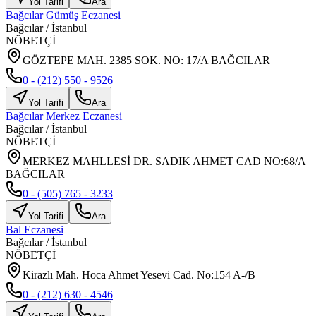
Yol Tarifi
Ara
Bağcılar Gümüş Eczanesi
Bağcılar
/
İstanbul
NÖBETÇİ
GÖZTEPE MAH. 2385 SOK. NO: 17/A BAĞCILAR
0 - (212) 550 - 9526
Yol Tarifi
Ara
Bağcılar Merkez Eczanesi
Bağcılar
/
İstanbul
NÖBETÇİ
MERKEZ MAHLLESİ DR. SADIK AHMET CAD NO:68/A
BAĞCILAR
0 - (505) 765 - 3233
Yol Tarifi
Ara
Bal Eczanesi
Bağcılar
/
İstanbul
NÖBETÇİ
Kirazlı Mah. Hoca Ahmet Yesevi Cad. No:154 A-/B
0 - (212) 630 - 4546