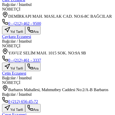
Bağcılar
/
İstanbul
NÖBETÇİ
DEMİRKAPI MAH. MASLAK CAD. NO:6-8C BAĞCILAR
0 - (212) 462 - 9500
Yol Tarifi
Ara
Çaykara Eczanesi
Bağcılar
/
İstanbul
NÖBETÇİ
YAVUZ SELİM MAH. 1015 SOK. NO:9A 9B
0 - (212) 461 - 3337
Yol Tarifi
Ara
Çetin Eczanesi
Bağcılar
/
İstanbul
NÖBETÇİ
Barbaros Mahallesi, Mahmutbey Caddesi No:2/A-B Barbaros
Bağcılar / İstanbul
0 (212) 656-45-72
Yol Tarifi
Ara
Çınar Eczanesi