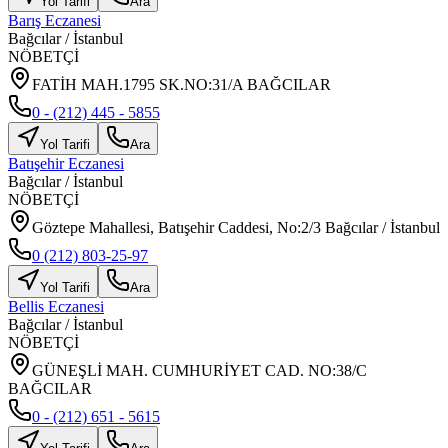
Yol Tarifi
Ara
Barış Eczanesi
Bağcılar
/
İstanbul
NÖBETÇİ
FATİH MAH.1795 SK.NO:31/A BAĞCILAR
0 - (212) 445 - 5855
Yol Tarifi
Ara
Batışehir Eczanesi
Bağcılar
/
İstanbul
NÖBETÇİ
Göztepe Mahallesi, Batışehir Caddesi, No:2/3 Bağcılar / İstanbul
0 (212) 803-25-97
Yol Tarifi
Ara
Bellis Eczanesi
Bağcılar
/
İstanbul
NÖBETÇİ
GÜNEŞLİ MAH. CUMHURİYET CAD. NO:38/C
BAĞCILAR
0 - (212) 651 - 5615