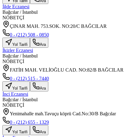
Yol Tarifi
Ara
İğde Eczanesi
Bağcılar
/
İstanbul
NÖBETÇİ
ÇINAR MAH. 753.SOK. NO:20/C BAĞCILAR
0 - (212) 508 - 0850
Yol Tarifi
Ara
İkizler Eczanesi
Bağcılar
/
İstanbul
NÖBETÇİ
FATİH MAH. VELİOĞLU CAD. NO:82/B BAĞCILAR
0 - (212) 515 - 7440
Yol Tarifi
Ara
İnci Eczanesi
Bağcılar
/
İstanbul
NÖBETÇİ
Yenimahalle mah.Tavuçu köprü Cad.No:30/B Bağcılar
0 - (212) 655 - 1329
Yol Tarifi
Ara