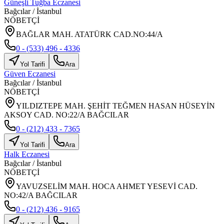
Güneşli Tuğba Eczanesi
Bağcılar
/
İstanbul
NÖBETÇİ
BAĞLAR MAH. ATATÜRK CAD.NO:44/A
0 - (533) 496 - 4336
Yol Tarifi
Ara
Güven Eczanesi
Bağcılar
/
İstanbul
NÖBETÇİ
YILDIZTEPE MAH. ŞEHİT TEĞMEN HASAN HÜSEYİN
AKSOY CAD. NO:22/A BAĞCILAR
0 - (212) 433 - 7365
Yol Tarifi
Ara
Halk Eczanesi
Bağcılar
/
İstanbul
NÖBETÇİ
YAVUZSELİM MAH. HOCA AHMET YESEVİ CAD.
NO:42/A BAĞCILAR
0 - (212) 436 - 9165