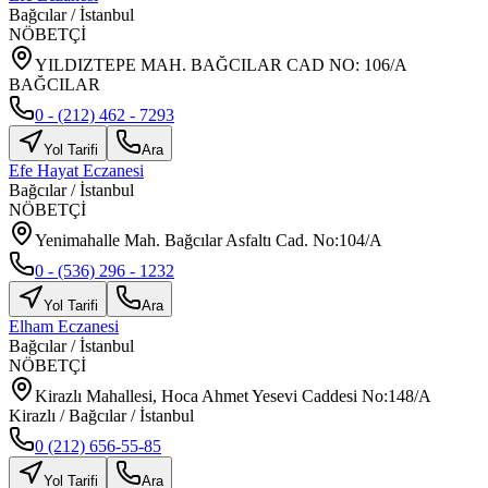
Bağcılar
/
İstanbul
NÖBETÇİ
YILDIZTEPE MAH. BAĞCILAR CAD NO: 106/A
BAĞCILAR
0 - (212) 462 - 7293
Yol Tarifi
Ara
Efe Hayat Eczanesi
Bağcılar
/
İstanbul
NÖBETÇİ
Yenimahalle Mah. Bağcılar Asfaltı Cad. No:104/A
0 - (536) 296 - 1232
Yol Tarifi
Ara
Elham Eczanesi
Bağcılar
/
İstanbul
NÖBETÇİ
Kirazlı Mahallesi, Hoca Ahmet Yesevi Caddesi No:148/A
Kirazlı / Bağcılar / İstanbul
0 (212) 656-55-85
Yol Tarifi
Ara