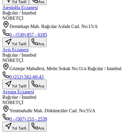
Yol Tarifi
Ara
Ateştuğla Eczanesi
Bağcılar
/
İstanbul
NÖBETÇİ
Demirkapı Mah. Bağcılar Asfaltı Cad. No:15/A
0 - (530) 857 - 6185
Yol Tarifi
Ara
Avis Eczanesi
Bağcılar
/
İstanbul
NÖBETÇİ
Göztepe Mahallesi, Metin Sokak No:11/a Bağcılar / Istanbul
0 (212) 562-60-43
Yol Tarifi
Ara
Avrupa Eczanesi
Bağcılar
/
İstanbul
NÖBETÇİ
Yenimahalle Mah. Dökümcüler Cad. No:55/A
0 - (507) 153 - 2539
Yol Tarifi
Ara