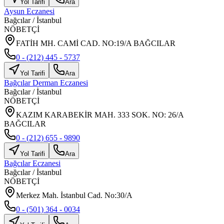
Yol Tarifi
Ara
Aysun Eczanesi
Bağcılar
/
İstanbul
NÖBETÇİ
FATİH MH. CAMİ CAD. NO:19/A BAĞCILAR
0 - (212) 445 - 5737
Yol Tarifi
Ara
Bağcılar Derman Eczanesi
Bağcılar
/
İstanbul
NÖBETÇİ
KAZIM KARABEKİR MAH. 333 SOK. NO: 26/A
BAĞCILAR
0 - (212) 655 - 9890
Yol Tarifi
Ara
Bağcılar Eczanesi
Bağcılar
/
İstanbul
NÖBETÇİ
Merkez Mah. İstanbul Cad. No:30/A
0 - (501) 364 - 0034