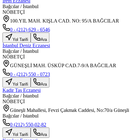
İrem Eczanesi
Bağcılar
/
İstanbul
NÖBETÇİ
100.YIL MAH. KIŞLA CAD. NO: 95/A BAĞCILAR
0 - (212) 629 - 6546
Yol Tarifi
Ara
İstanbul Deniz Eczanesi
Bağcılar
/
İstanbul
NÖBETÇİ
GÜNEŞLİ MAH. ÜSKÜP CAD.7-9/A BAĞCILAR
0 - (212) 550 - 0723
Yol Tarifi
Ara
Kadir Taş Eczanesi
Bağcılar
/
İstanbul
NÖBETÇİ
Güneşli Mahallesi, Fevzi Çakmak Caddesi, No:70/a Güneşli
Bağcılar / Istanbul
0 (212) 550-02-82
Yol Tarifi
Ara