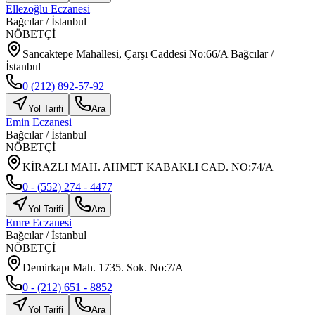
Ellezoğlu Eczanesi
Bağcılar
/
İstanbul
NÖBETÇİ
Sancaktepe Mahallesi, Çarşı Caddesi No:66/A Bağcılar /
İstanbul
0 (212) 892-57-92
Yol Tarifi
Ara
Emin Eczanesi
Bağcılar
/
İstanbul
NÖBETÇİ
KİRAZLI MAH. AHMET KABAKLI CAD. NO:74/A
0 - (552) 274 - 4477
Yol Tarifi
Ara
Emre Eczanesi
Bağcılar
/
İstanbul
NÖBETÇİ
Demirkapı Mah. 1735. Sok. No:7/A
0 - (212) 651 - 8852
Yol Tarifi
Ara