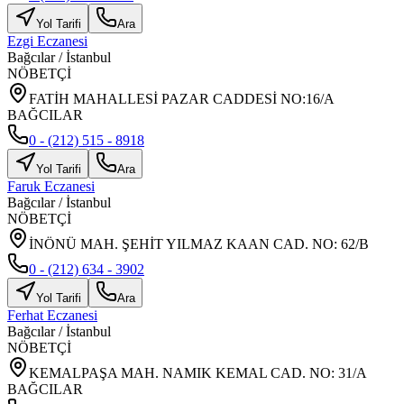
Yol Tarifi
Ara
Ezgi Eczanesi
Bağcılar
/
İstanbul
NÖBETÇİ
FATİH MAHALLESİ PAZAR CADDESİ NO:16/A
BAĞCILAR
0 - (212) 515 - 8918
Yol Tarifi
Ara
Faruk Eczanesi
Bağcılar
/
İstanbul
NÖBETÇİ
İNÖNÜ MAH. ŞEHİT YILMAZ KAAN CAD. NO: 62/B
0 - (212) 634 - 3902
Yol Tarifi
Ara
Ferhat Eczanesi
Bağcılar
/
İstanbul
NÖBETÇİ
KEMALPAŞA MAH. NAMIK KEMAL CAD. NO: 31/A
BAĞCILAR