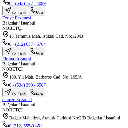
0 - (543) 727 - 4099
Yol Tarifi
Ara
Feriye Eczanesi
Bağcılar
/
İstanbul
NÖBETÇİ
15 Temmuz Mah. İstiklal Cad. No:123/B
0 - (212) 657 - 5764
Yol Tarifi
Ara
Firtina Eczanesi
Bağcılar
/
İstanbul
NÖBETÇİ
100. Yıl Mah. Barbaros Cad. No: 105/A
0 - (534) 390 - 6587
Yol Tarifi
Ara
Gamze Eczanesi
Bağcılar
/
İstanbul
NÖBETÇİ
Bağlar Mahallesi, Atatürk Caddesi No:2/D Bağcılar / İstanbul
0 (212) 655-01-51