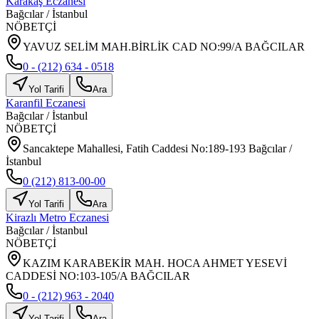
Karakaş Eczanesi
Bağcılar
/
İstanbul
NÖBETÇİ
YAVUZ SELİM MAH.BİRLİK CAD NO:99/A BAĞCILAR
0 - (212) 634 - 0518
Yol Tarifi
Ara
Karanfil Eczanesi
Bağcılar
/
İstanbul
NÖBETÇİ
Sancaktepe Mahallesi, Fatih Caddesi No:189-193 Bağcılar /
İstanbul
0 (212) 813-00-00
Yol Tarifi
Ara
Kirazlı Metro Eczanesi
Bağcılar
/
İstanbul
NÖBETÇİ
KAZIM KARABEKİR MAH. HOCA AHMET YESEVİ
CADDESİ NO:103-105/A BAĞCILAR
0 - (212) 963 - 2040
Yol Tarifi
Ara