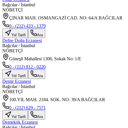
Bağcılar
/
İstanbul
NÖBETÇİ
ÇINAR MAH. OSMANGAZİ CAD. NO: 64/A BAĞCILAR
0 - (212) 433 - 1379
Yol Tarifi
Ara
Defne Doğa Eczanesi
Bağcılar
/
İstanbul
NÖBETÇİ
Güneşli Mahallesi 1306. Sokak No: 1/E
0 - (212) 812 - 0220
Yol Tarifi
Ara
Demir Eczanesi
Bağcılar
/
İstanbul
NÖBETÇİ
100.YIL MAH. 2184. SOK. NO: 39/A BAĞCILAR
0 - (212) 629 - 7571
Yol Tarifi
Ara
Demirkök Eczanesi
Bağcılar
/
İstanbul