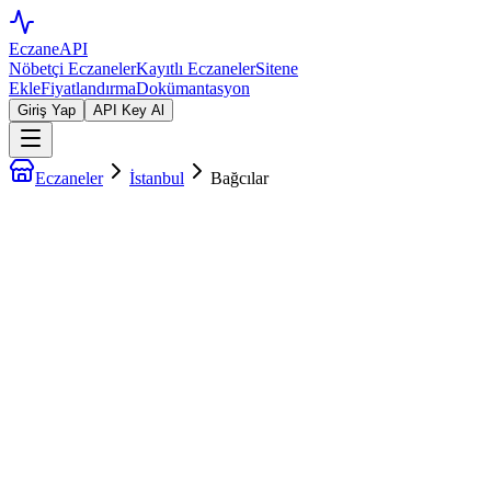
EczaneAPI
Nöbetçi Eczaneler
Kayıtlı Eczaneler
Sitene
Ekle
Fiyatlandırma
Dokümantasyon
Giriş Yap
API Key Al
Eczaneler
İstanbul
Bağcılar