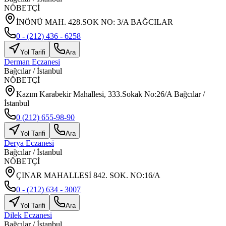
NÖBETÇİ
İNÖNÜ MAH. 428.SOK NO: 3/A BAĞCILAR
0 - (212) 436 - 6258
Yol Tarifi
Ara
Derman Eczanesi
Bağcılar
/
İstanbul
NÖBETÇİ
Kazım Karabekir Mahallesi, 333.Sokak No:26/A Bağcılar /
İstanbul
0 (212) 655-98-90
Yol Tarifi
Ara
Derya Eczanesi
Bağcılar
/
İstanbul
NÖBETÇİ
ÇINAR MAHALLESİ 842. SOK. NO:16/A
0 - (212) 634 - 3007
Yol Tarifi
Ara
Dilek Eczanesi
Bağcılar
/
İstanbul