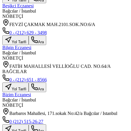
Yol Tarifi
Ara
Beşikci Eczanesi
Bağcılar
/
İstanbul
NÖBETÇİ
FEVZİ ÇAKMAK MAH.2101.SOK.NO:6/A
0 - (212) 629 - 3498
Yol Tarifi
Ara
Bilgin Eczanesi
Bağcılar
/
İstanbul
NÖBETÇİ
FATİH MAHALLESİ VELLİOĞLU CAD. NO.64/A
BAĞCILAR
0 - (212) 651 - 8566
Yol Tarifi
Ara
Bizim Eczanesi
Bağcılar
/
İstanbul
NÖBETÇİ
Barbaros Mahallesi, 171.sokak No:42/a Bağcılar / Istanbul
0 (212) 515-26-27
Yol Tarifi
Ara