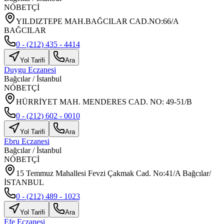
NÖBETÇİ
YILDIZTEPE MAH.BAĞCILAR CAD.NO:66/A
BAĞCILAR
0 - (212) 435 - 4414
Yol Tarifi
Ara
Duygu Eczanesi
Bağcılar
/
İstanbul
NÖBETÇİ
HÜRRİYET MAH. MENDERES CAD. NO: 49-51/B
0 - (212) 602 - 0010
Yol Tarifi
Ara
Ebru Eczanesi
Bağcılar
/
İstanbul
NÖBETÇİ
15 Temmuz Mahallesi Fevzi Çakmak Cad. No:41/A Bağcılar/
İSTANBUL
0 - (212) 489 - 1023
Yol Tarifi
Ara
Efe Eczanesi