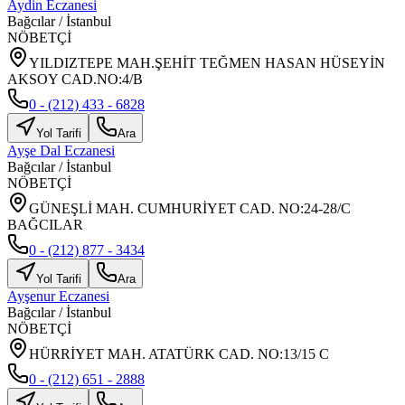
Aydin Eczanesi
Bağcılar
/
İstanbul
NÖBETÇİ
YILDIZTEPE MAH.ŞEHİT TEĞMEN HASAN HÜSEYİN
AKSOY CAD.NO:4/B
0 - (212) 433 - 6828
Yol Tarifi
Ara
Ayşe Dal Eczanesi
Bağcılar
/
İstanbul
NÖBETÇİ
GÜNEŞLİ MAH. CUMHURİYET CAD. NO:24-28/C
BAĞCILAR
0 - (212) 877 - 3434
Yol Tarifi
Ara
Ayşenur Eczanesi
Bağcılar
/
İstanbul
NÖBETÇİ
HÜRRİYET MAH. ATATÜRK CAD. NO:13/15 C
0 - (212) 651 - 2888