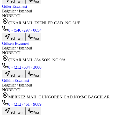
Yol Tarifi
Ara
Güler Eczanesi
Bağcılar
/
İstanbul
NÖBETÇİ
ÇINAR MAH. ESENLER CAD. NO:31/F
0 - (546) 297 - 0654
Yol Tarifi
Ara
Gülsen Eczanesi
Bağcılar
/
İstanbul
NÖBETÇİ
ÇINAR MAH. 864.SOK. NO:9/A
0 - (212) 634 - 3000
Yol Tarifi
Ara
Gülüm Eczanesi
Bağcılar
/
İstanbul
NÖBETÇİ
MERKEZ MAH. GÜNGÖREN CAD.NO:3/C BAĞCILAR
0 - (212) 461 - 9689
Yol Tarifi
Ara