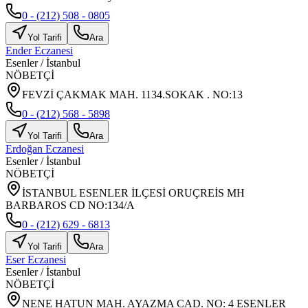
0 - (212) 508 - 0805
Yol Tarifi
Ara
Ender Eczanesi
Esenler
/
İstanbul
NÖBETÇİ
FEVZİ ÇAKMAK MAH. 1134.SOKAK . NO:13
0 - (212) 568 - 5898
Yol Tarifi
Ara
Erdoğan Eczanesi
Esenler
/
İstanbul
NÖBETÇİ
İSTANBUL ESENLER İLÇESİ ORUÇREİS MH
BARBAROS CD NO:134/A
0 - (212) 629 - 6813
Yol Tarifi
Ara
Eser Eczanesi
Esenler
/
İstanbul
NÖBETÇİ
NENE HATUN MAH. AYAZMA CAD. NO: 4 ESENLER