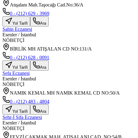
Atışalanı Mah.Taşocağı Cad.No:36/A
0 - (212) 629 - 3969
Yol Tarifi
Ara
Şahin Eczanesi
Esenler
/
İstanbul
NÖBETÇİ
BİRLİK MH ATIŞALAN CD NO:131/A
0 - (212) 628 - 0091
Yol Tarifi
Ara
Sefa Eczanesi
Esenler
/
İstanbul
NÖBETÇİ
NAMIK KEMAL MH NAMIK KEMAL CD NO:50/A
0 - (212) 483 - 4804
Yol Tarifi
Ara
Şehr-İ Şifa Eczanesi
Esenler
/
İstanbul
NÖBETÇİ
FEVZİ ÇAKMAK MAH. ATIŞALANI CAD. NO:54/B