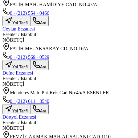
FATİH MAH. HAMİDİYE CAD. NO:47/A
0 - (212) 554 - 0466
Yol Tarifi
Ara
Ceylan Eczanesi
Esenler
/
İstanbul
NÖBETÇİ
FATİH MH. AKSARAY CD. NO:16/A
0 - (212) 569 - 0529
Yol Tarifi
Ara
Defne Eczanesi
Esenler
/
İstanbul
NÖBETÇİ
Menderes Mah. Piri Reis Cad.No:45/A ESENLER
0 - (212) 611 - 8540
Yol Tarifi
Ara
Dörtyol Eczanesi
Esenler
/
İstanbul
NÖBETÇİ
FEVZİ ÇAKMAK MAH.ATIŞALANI CAD.1110