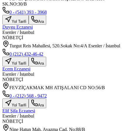
SK.NO:30/B
0 - (541) 393 - 3968
Yol Tarifi
Ara
Duygu Eczanesi
Esenler
/
İstanbul
NÖBETÇİ
Turgut Reis Mahallesi, 520.Sokak No:4/A Esenler / İstanbul
0 (212) 432-46-42
Yol Tarifi
Ara
Ecem Eczanesi
Esenler
/
İstanbul
NÖBETÇİ
FEVZİÇAKMAK MH ATIŞALANI CD NO:56/B
0 - (212) 568 - 9472
Yol Tarifi
Ara
Elif Şifa Eczanesi
Esenler
/
İstanbul
NÖBETÇİ
Nine Hatun Mah. Ayazma Cad. No:88/B