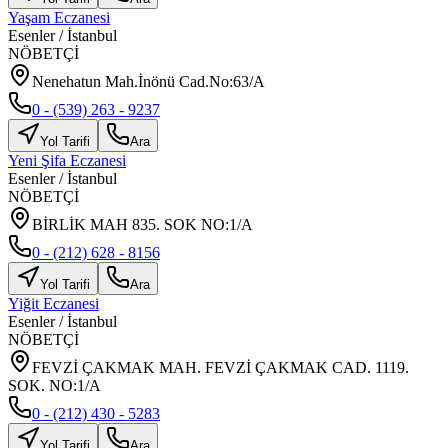
Yaşam Eczanesi
Esenler
/
İstanbul
NÖBETÇİ
Nenehatun Mah.İnönü Cad.No:63/A
0 - (539) 263 - 9237
Yol Tarifi
Ara
Yeni Şifa Eczanesi
Esenler
/
İstanbul
NÖBETÇİ
BİRLİK MAH 835. SOK NO:1/A
0 - (212) 628 - 8156
Yol Tarifi
Ara
Yiğit Eczanesi
Esenler
/
İstanbul
NÖBETÇİ
FEVZİ ÇAKMAK MAH. FEVZİ ÇAKMAK CAD. 1119.
SOK. NO:1/A
0 - (212) 430 - 5283
Yol Tarifi
Ara