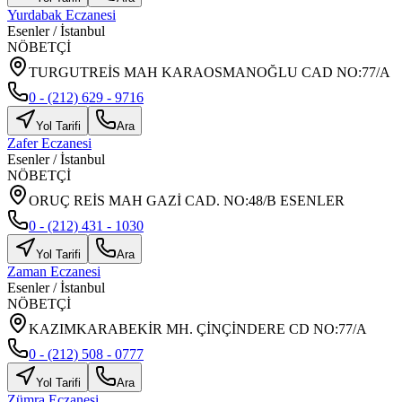
Yurdabak Eczanesi
Esenler
/
İstanbul
NÖBETÇİ
TURGUTREİS MAH KARAOSMANOĞLU CAD NO:77/A
0 - (212) 629 - 9716
Yol Tarifi
Ara
Zafer Eczanesi
Esenler
/
İstanbul
NÖBETÇİ
ORUÇ REİS MAH GAZİ CAD. NO:48/B ESENLER
0 - (212) 431 - 1030
Yol Tarifi
Ara
Zaman Eczanesi
Esenler
/
İstanbul
NÖBETÇİ
KAZIMKARABEKİR MH. ÇİNÇİNDERE CD NO:77/A
0 - (212) 508 - 0777
Yol Tarifi
Ara
Zümra Eczanesi