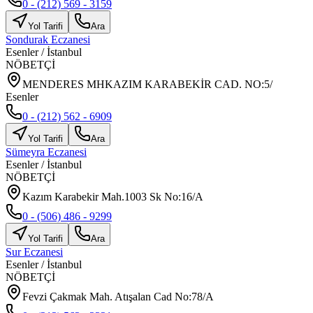
0 - (212) 569 - 3159
Yol Tarifi
Ara
Sondurak Eczanesi
Esenler
/
İstanbul
NÖBETÇİ
MENDERES MHKAZIM KARABEKİR CAD. NO:5/
Esenler
0 - (212) 562 - 6909
Yol Tarifi
Ara
Sümeyra Eczanesi
Esenler
/
İstanbul
NÖBETÇİ
Kazım Karabekir Mah.1003 Sk No:16/A
0 - (506) 486 - 9299
Yol Tarifi
Ara
Sur Eczanesi
Esenler
/
İstanbul
NÖBETÇİ
Fevzi Çakmak Mah. Atışalan Cad No:78/A