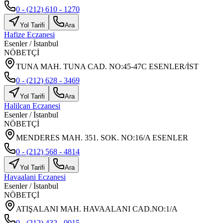
0 - (212) 610 - 1270
Yol Tarifi
Ara
Hafize Eczanesi
Esenler
/
İstanbul
NÖBETÇİ
TUNA MAH. TUNA CAD. NO:45-47C ESENLER/İST
0 - (212) 628 - 3469
Yol Tarifi
Ara
Halilcan Eczanesi
Esenler
/
İstanbul
NÖBETÇİ
MENDERES MAH. 351. SOK. NO:16/A ESENLER
0 - (212) 568 - 4814
Yol Tarifi
Ara
Havaalani Eczanesi
Esenler
/
İstanbul
NÖBETÇİ
ATIŞALANI MAH. HAVAALANI CAD.NO:1/A
0 - (212) 432 - 0015