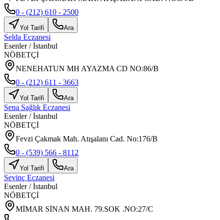
0 - (212) 610 - 2500
Yol Tarifi
Ara
Selda Eczanesi
Esenler
/
İstanbul
NÖBETÇİ
NENEHATUN MH AYAZMA CD NO:86/B
0 - (212) 611 - 3663
Yol Tarifi
Ara
Sena Sağlık Eczanesi
Esenler
/
İstanbul
NÖBETÇİ
Fevzi Çakmak Mah. Atışalanı Cad. No:176/B
0 - (539) 566 - 8112
Yol Tarifi
Ara
Sevinç Eczanesi
Esenler
/
İstanbul
NÖBETÇİ
MİMAR SİNAN MAH. 79.SOK .NO:27/C