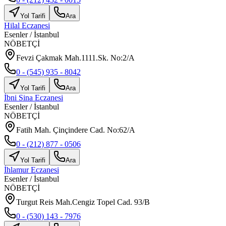
Yol Tarifi
Ara
Hilal Eczanesi
Esenler
/
İstanbul
NÖBETÇİ
Fevzi Çakmak Mah.1111.Sk. No:2/A
0 - (545) 935 - 8042
Yol Tarifi
Ara
İbni Sina Eczanesi
Esenler
/
İstanbul
NÖBETÇİ
Fatih Mah. Çinçindere Cad. No:62/A
0 - (212) 877 - 0506
Yol Tarifi
Ara
İhlamur Eczanesi
Esenler
/
İstanbul
NÖBETÇİ
Turgut Reis Mah.Cengiz Topel Cad. 93/B
0 - (530) 143 - 7976