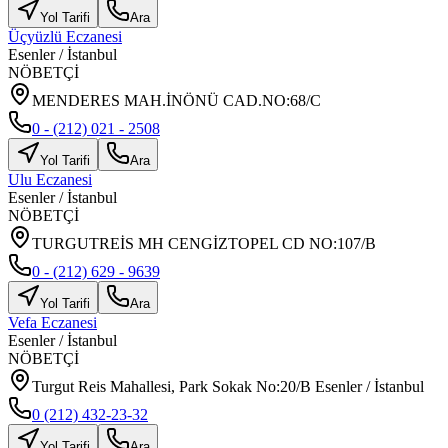
Yol Tarifi
Ara
Üçyüzlü Eczanesi
Esenler
/
İstanbul
NÖBETÇİ
MENDERES MAH.İNÖNÜ CAD.NO:68/C
0 - (212) 021 - 2508
Yol Tarifi
Ara
Ulu Eczanesi
Esenler
/
İstanbul
NÖBETÇİ
TURGUTREİS MH CENGİZTOPEL CD NO:107/B
0 - (212) 629 - 9639
Yol Tarifi
Ara
Vefa Eczanesi
Esenler
/
İstanbul
NÖBETÇİ
Turgut Reis Mahallesi, Park Sokak No:20/B Esenler / İstanbul
0 (212) 432-23-32
Yol Tarifi
Ara