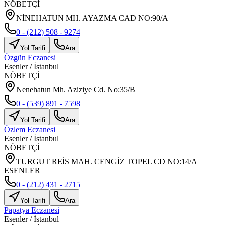
NÖBETÇİ
NİNEHATUN MH. AYAZMA CAD NO:90/A
0 - (212) 508 - 9274
Yol Tarifi
Ara
Özgün Eczanesi
Esenler
/
İstanbul
NÖBETÇİ
Nenehatun Mh. Aziziye Cd. No:35/B
0 - (539) 891 - 7598
Yol Tarifi
Ara
Özlem Eczanesi
Esenler
/
İstanbul
NÖBETÇİ
TURGUT REİS MAH. CENGİZ TOPEL CD NO:14/A
ESENLER
0 - (212) 431 - 2715
Yol Tarifi
Ara
Papatya Eczanesi
Esenler
/
İstanbul