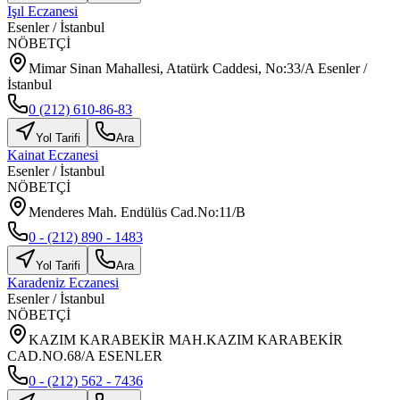
Işıl Eczanesi
Esenler
/
İstanbul
NÖBETÇİ
Mimar Sinan Mahallesi, Atatürk Caddesi, No:33/A Esenler /
İstanbul
0 (212) 610-86-83
Yol Tarifi
Ara
Kainat Eczanesi
Esenler
/
İstanbul
NÖBETÇİ
Menderes Mah. Endülüs Cad.No:11/B
0 - (212) 890 - 1483
Yol Tarifi
Ara
Karadeniz Eczanesi
Esenler
/
İstanbul
NÖBETÇİ
KAZIM KARABEKİR MAH.KAZIM KARABEKİR
CAD.NO.68/A ESENLER
0 - (212) 562 - 7436