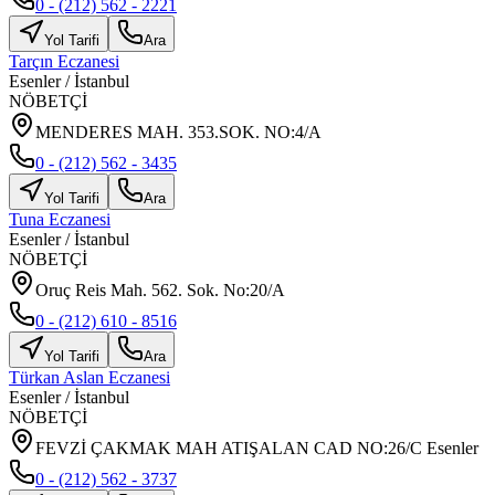
0 - (212) 562 - 2221
Yol Tarifi
Ara
Tarçın Eczanesi
Esenler
/
İstanbul
NÖBETÇİ
MENDERES MAH. 353.SOK. NO:4/A
0 - (212) 562 - 3435
Yol Tarifi
Ara
Tuna Eczanesi
Esenler
/
İstanbul
NÖBETÇİ
Oruç Reis Mah. 562. Sok. No:20/A
0 - (212) 610 - 8516
Yol Tarifi
Ara
Türkan Aslan Eczanesi
Esenler
/
İstanbul
NÖBETÇİ
FEVZİ ÇAKMAK MAH ATIŞALAN CAD NO:26/C Esenler
0 - (212) 562 - 3737