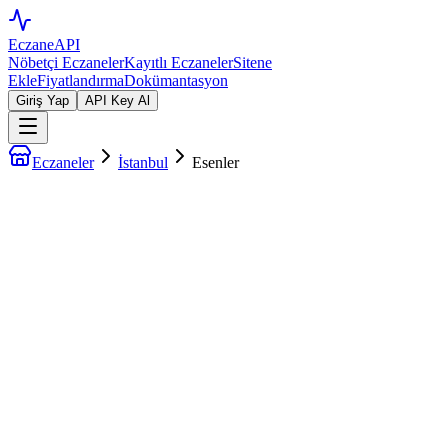
EczaneAPI
Nöbetçi Eczaneler
Kayıtlı Eczaneler
Sitene
Ekle
Fiyatlandırma
Dokümantasyon
Giriş Yap
API Key Al
Eczaneler
İstanbul
Esenler