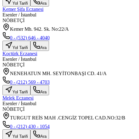
Yol Tarifi
Ara
Kemer Şifa Eczanesi
Esenler
/
İstanbul
NÖBETÇİ
Kemer Mh. 942. Sk. No:22/A
0 - (532) 646 - 4040
Yol Tarifi
Ara
Koçtürk Eczanesi
Esenler
/
İstanbul
NÖBETÇİ
NENEHATUN MH. SEYİTONBAŞI CD. 41/A
0 - (212) 569 - 4703
Yol Tarifi
Ara
Melek Eczanesi
Esenler
/
İstanbul
NÖBETÇİ
TURGUT REİS MAH .CENGİZ TOPEL CAD.NO:32/B
0 - (212) 430 - 1054
Yol Tarifi
Ara