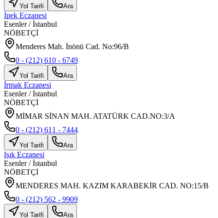
Yol Tarifi
Ara
İpek Eczanesi
Esenler
/
İstanbul
NÖBETÇİ
Menderes Mah. İnönü Cad. No:96/B
0 - (212) 610 - 6749
Yol Tarifi
Ara
İrmak Eczanesi
Esenler
/
İstanbul
NÖBETÇİ
MİMAR SİNAN MAH. ATATÜRK CAD.NO:3/A
0 - (212) 611 - 7444
Yol Tarifi
Ara
Işık Eczanesi
Esenler
/
İstanbul
NÖBETÇİ
MENDERES MAH. KAZIM KARABEKİR CAD. NO:15/B
0 - (212) 562 - 9909
Yol Tarifi
Ara