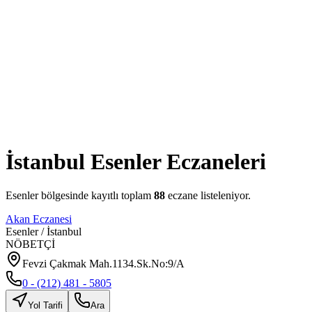
İstanbul
Esenler
Eczaneleri
Esenler
bölgesinde kayıtlı toplam
88
eczane listeleniyor.
Akan Eczanesi
Esenler
/
İstanbul
NÖBETÇİ
Fevzi Çakmak Mah.1134.Sk.No:9/A
0 - (212) 481 - 5805
Yol Tarifi
Ara