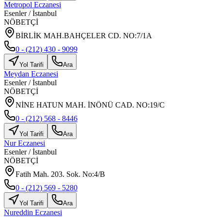
Metropol Eczanesi
Esenler
/
İstanbul
NÖBETÇİ
BİRLİK MAH.BAHÇELER CD. NO:7/1A
0 - (212) 430 - 9099
Yol Tarifi
Ara
Meydan Eczanesi
Esenler
/
İstanbul
NÖBETÇİ
NİNE HATUN MAH. İNÖNÜ CAD. NO:19/C
0 - (212) 568 - 8446
Yol Tarifi
Ara
Nur Eczanesi
Esenler
/
İstanbul
NÖBETÇİ
Fatih Mah. 203. Sok. No:4/B
0 - (212) 569 - 5280
Yol Tarifi
Ara
Nureddin Eczanesi