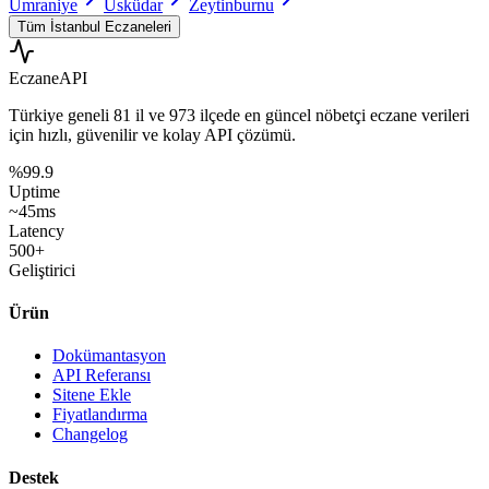
Ümraniye
Üsküdar
Zeytinburnu
Tüm
İstanbul
Eczaneleri
Eczane
API
Türkiye geneli
81 il
ve
973 ilçede
en güncel nöbetçi eczane verileri
için hızlı, güvenilir ve kolay API çözümü.
%99.9
Uptime
~45ms
Latency
500+
Geliştirici
Ürün
Dokümantasyon
API Referansı
Sitene Ekle
Fiyatlandırma
Changelog
Destek