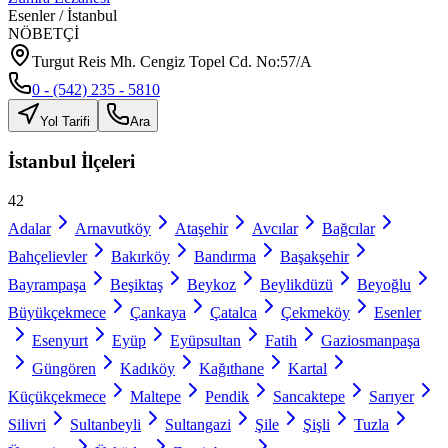
Esenler
/
İstanbul
NÖBETÇİ
Turgut Reis Mh. Cengiz Topel Cd. No:57/A
0 - (542) 235 - 5810
Yol Tarifi
Ara
İstanbul
İlçeleri
42
Adalar
Arnavutköy
Ataşehir
Avcılar
Bağcılar
Bahçelievler
Bakırköy
Bandırma
Başakşehir
Bayrampaşa
Beşiktaş
Beykoz
Beylikdüzü
Beyoğlu
Büyükçekmece
Çankaya
Çatalca
Çekmeköy
Esenler
Esenyurt
Eyüp
Eyüpsultan
Fatih
Gaziosmanpaşa
Güngören
Kadıköy
Kağıthane
Kartal
Küçükçekmece
Maltepe
Pendik
Sancaktepe
Sarıyer
Silivri
Sultanbeyli
Sultangazi
Şile
Şişli
Tuzla