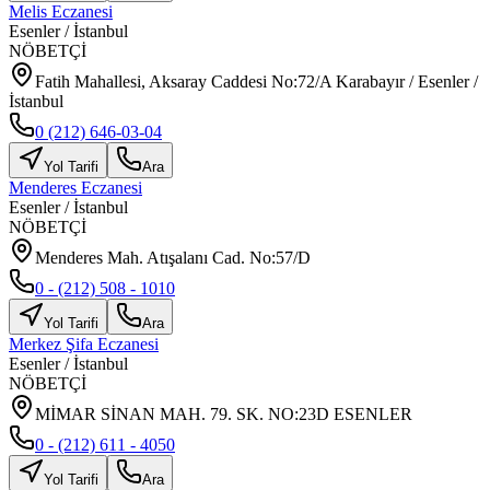
Melis Eczanesi
Esenler
/
İstanbul
NÖBETÇİ
Fatih Mahallesi, Aksaray Caddesi No:72/A Karabayır / Esenler /
İstanbul
0 (212) 646-03-04
Yol Tarifi
Ara
Menderes Eczanesi
Esenler
/
İstanbul
NÖBETÇİ
Menderes Mah. Atışalanı Cad. No:57/D
0 - (212) 508 - 1010
Yol Tarifi
Ara
Merkez Şifa Eczanesi
Esenler
/
İstanbul
NÖBETÇİ
MİMAR SİNAN MAH. 79. SK. NO:23D ESENLER
0 - (212) 611 - 4050
Yol Tarifi
Ara