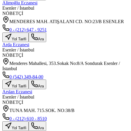
Alimoğlu Eczanesi
Esenler
/
İstanbul
NÖBETÇİ
MENDERES MAH. ATIŞALANI CD. NO:23/B ESENLER
0 - (212) 647 - 9251
Yol Tarifi
Ara
Arda Eczanesi
Esenler
/
İstanbul
NÖBETÇİ
Menderes Mahallesi, 353.Sokak No:8/A Sondurak Esenler /
İstanbul
0 (542) 349-84-00
Yol Tarifi
Ara
Arslan Eczanesi
Esenler
/
İstanbul
NÖBETÇİ
TUNA MAH. 715.SOK. NO:38/B
0 - (212) 610 - 8510
Yol Tarifi
Ara